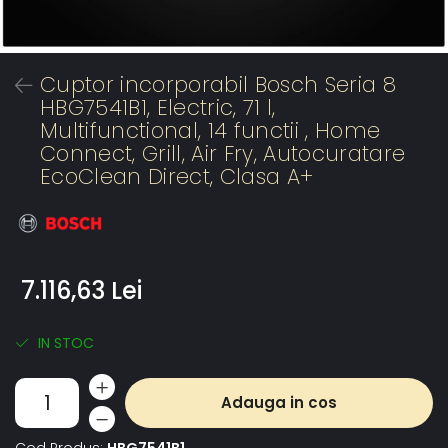
Cuptor incorporabil Bosch Seria 8
HBG7541B1, Electric, 71 l,
Multifunctional, 14 functii , Home
Connect, Grill, Air Fry, Autocuratare
EcoClean Direct, Clasa A+
7.116,63 Lei
IN STOC
Adauga in cos
Cod Produs:
HBG7541B1