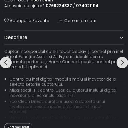
Ai nevoie de ajutor?
0769224337
/
0740211114
Adauga la Favorite
Cere informatii
Descriere
Cuptor încorporabil cu TFT touchdisplay și control prin inel
digital. Funcțiile Assist și Air Fry sunt ideale pentru
preparate perfecte și Home Connect pentru control prin
intermediul aplicației.
Control cu inel digital: modul simplu și inovator de a
selecta setările cuptorului.
Afișaj tactil TFT: control ușor, cu ajutorul inelului digital
inovator și al ecranului tactil TFT.
Eco Clean Direct: curățare ușoară datorită unui
înveliș care descompune grăsimea în timpul
coacerii.
Ușă cu deschidere și închidere soft: ușa cuptorului se
deschide și se închide foarte ușor și silențios.
Vezi mai mult