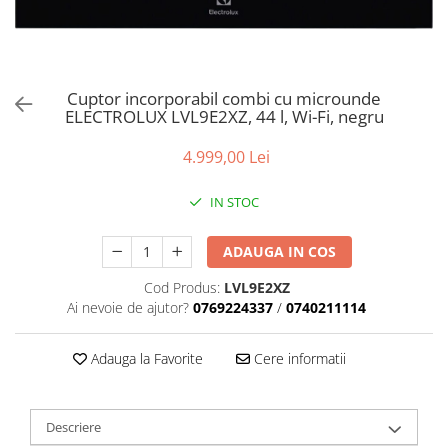
Aspiratoare verticale
Apiratoare cu sac
Aspiratoare fara sac
Ingrijirea rufelor si a vaselor
Cuptor incorporabil combi cu microunde
ELECTROLUX LVL9E2XZ, 44 l, Wi-Fi, negru
Masini de spalat vase
Masini de spalat rufe
4.999,00 Lei
Masini de spalat rufe cu uscator
Uscatoare de rufe
IN STOC
ADAUGA IN COS
Cod Produs:
LVL9E2XZ
Ai nevoie de ajutor?
0769224337
/
0740211114
Adauga la Favorite
Cere informatii
Descriere