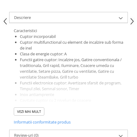
Descriere
Caracteristici
Cuptor incorporabil
Cuptor multifunctional cu element de incalzire sub forma
de inel
Clasa de energie cuptor: A
Functii gatire cuptor: Incalzire jos, Gatire conventionala /
traditionala, Gril rapid, Iluminare, Coacere umeda cu
ventilatie, Setare pizza, Gatire cu ventilatie, Gatire cu
ventilatie SteamBake, Grill turbo
Functii electronice cuptor: Avertizare sfarsit de program,
Timpul zilei, Semnal sonor, Timer
Inox antiamprente
Cavitate cuptor cu 2 niveluri de coacere
Control Thermotimer al cuptorului
VEZI MAI MULT
Butoane retractabile
Curatare catalitica
Informatii conformitate produs
Ventilator racire: Ventilatorul pentru racire porneste
automat atunci cand cuptorul se oprește. El raceste
Review-uri
componentele electronice si partile exterioare ale
(0)