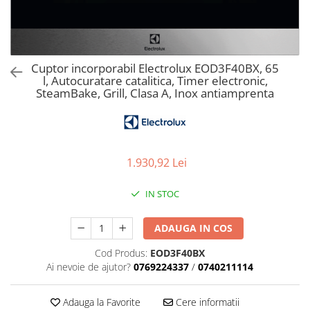
Aspiratoare verticale
Apiratoare cu sac
Aspiratoare fara sac
Ingrijirea rufelor si a vaselor
Cuptor incorporabil Electrolux EOD3F40BX, 65
l, Autocuratare catalitica, Timer electronic,
Masini de spalat vase
SteamBake, Grill, Clasa A, Inox antiamprenta
Masini de spalat rufe
Masini de spalat rufe cu uscator
Uscatoare de rufe
1.930,92 Lei
IN STOC
ADAUGA IN COS
Cod Produs:
EOD3F40BX
Ai nevoie de ajutor?
0769224337
/
0740211114
Adauga la Favorite
Cere informatii