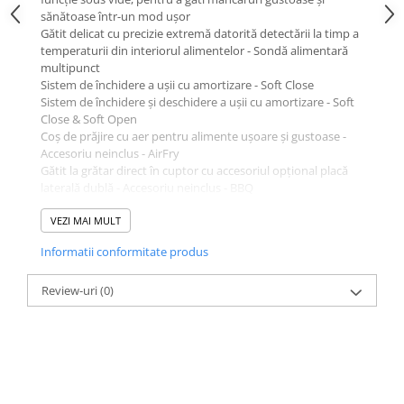
sănătoase într-un mod ușor
Gătit delicat cu precizie extremă datorită detectării la timp a
temperaturii din interiorul alimentelor - Sondă alimentară
multipunct
Sistem de închidere a ușii cu amortizare - Soft Close
Sistem de închidere și deschidere a ușii cu amortizare - Soft
Close & Soft Open
Coș de prăjire cu aer pentru alimente ușoare și gustoase -
Accesoriu neinclus - AirFry
Gătit la grătar direct în cuptor cu accesoriul opțional placă
laterală dublă - Accesoriu neinclus - BBQ
Coacere cu accesoriul opțional piatră refractară pentru pizza
moale și crocantă și produse dospite - Piatră
VEZI MAI MULT
Curățare facilitată a cavității datorită emailului pirolitic
Informatii conformitate produs
special - Smalto Ever Clean
Review-uri
(0)
DESIGN
Designul inconfundabil al aparatelor Smeg îmbrățișează
noua gamă de cuptoare Galileo. O platformă de 60 cm
găzduiește cuptorul combinat cu abur: STEAM100. Cinci
niveluri de gătire sunt ascunse de o estetică elegantă care,
într-un singur aparat, combină gătitul tradițional cu gătitul la