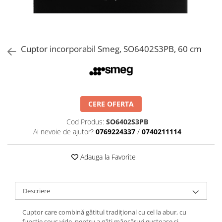
Aspiratoare verticale
Apiratoare cu sac
Aspiratoare fara sac
Ingrijirea rufelor si a vaselor
Cuptor incorporabil Smeg, SO6402S3PB, 60 cm
Masini de spalat vase
Masini de spalat rufe
Masini de spalat rufe cu uscator
Uscatoare de rufe
CERE OFERTA
Cod Produs:
SO6402S3PB
Ai nevoie de ajutor?
0769224337
/
0740211114
Adauga la Favorite
Descriere
Cuptor care combină gătitul tradițional cu cel la abur, cu
funcție sous vide, pentru a găti mâncăruri gustoase și