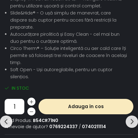
pentru utilizare ușoară și control complet.
Slide&Hide® - O ușă simplu de manevrat, care
dispare sub cuptor pentru acces fără restricții la
preparate.
Autocurățare pirolitică și Easy Clean - cel mai bun
duo pentru o curățare optimă.
Circo Therm® – Soluție inteligentă cu aer cald care îți
permite să folosești trei niveluri de coacere în același
timp.
Soft Open - Uși autoreglabile, pentru un cuptor
silențios.
IN STOC
Adauga in cos
Cod Produs:
B54CR71N0
Ai nevoie de ajutor?
0769224337
/
0740211114