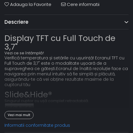
Adauga la Favorite
Cere informatii
Descriere
Display TFT cu Full Touch de
3,7"
Vezi ce se întâmplă!
Verifică temperatura și setările cu ușurință! Ecranul TFT cu
Full Touch de 3,7" este o modalitate ușoară de a
supraveghea ce gătești.Ecranul de înaltă rezoluție face ca
navigarea prin meniul intuitiv să fie simplă și plăcută,
asigurându-te că vei obține rezultate maxime de la
cuptorul tău
Slide&Hide®
Singurul cuptor cu ușă complet retractabilă.
Vezi mai mult
Nu e magie, este ușa complet rabatabilă
Informatii conformitate produs