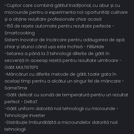
-Cuptor care combină gătitul tradițional, cu abur și cu
microunde pentru a experimenta noi oportunități culinare
și a obține rezultate profesionale chiar acasă
-150 de rețete automate pentru rezultate perfecte -
Smartcooking
Sistem inovator de încărcare pentru adăugarea de apă
chiar și atunci când ușa este închisă - Fill&Hide
-Setarea a până la 3 tehnologii diferite de gătit în
secvență în aceeași rețetă pentru rezultate uimitoare -
Gătit MULTISTEPS
-Mâncăruri cu diferite metode de gătit, toate gata în
același timp pentru a alcătui un singur fel de mâncare -
SameTime
-Gătit delicat cu sondă de temperatură pentru un rezultat
perfect - DeltaT
-Gătit uniform datorită noii tehnologii cu microunde -
Tehnologie Inverter
-Distribuție îmbunătățită a microundelor datorită noii
tehnologii