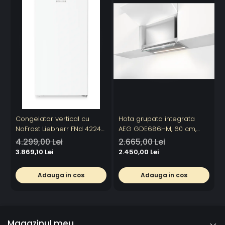
Congelator vertical cu
Hota grupata integrata
H
NoFrost Liebherr FNd 4224
AEG GDE686HM, 60 cm,
E
Plus, NoFrost
Conectivitate plita, 1 motor,
C
4.299,00 Lei
2.665,00 Lei
9
3 viteze + intensiv, 1 filtru de
m
3.869,10 Lei
2.450,00 Lei
aluminiu lavabil, Putere de
absorbtie - 750 mc/h,
Adauga in cos
Adauga in cos
Control electronic, Argintiu
Magazinul meu