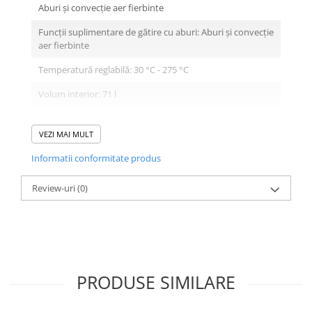
Aburi şi convecţie aer fierbinte
Funcții suplimentare de gătire cu aburi: Aburi şi convecţie
aer fierbinte
Temperatură reglabilă: 30 °C - 275 °C
Volum interior: 71 l
Cavitate: Interior neted pentru curăţare uşoară
VEZI MAI MULT
SISTEM DE ACCES CUPTOR:
Informatii conformitate produs
5 niveluri de coacere
Review-uri
(0)
standard extension permanent, 1 suport telescopic
DESIGN:
Touch control
Interior emailat GranitEmail
PRODUSE SIMILARE
Cuptor cu capacitate mare