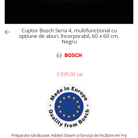
Aspiratoare verticale
Apiratoare cu sac
Aspiratoare fara sac
Ingrijirea rufelor si a vaselor
Cuptor Bosch Seria 4, multifuncțional cu
opțiune de aburi, încorporabil, 60 x 60 cm,
Masini de spalat vase
Negru
Masini de spalat rufe
Masini de spalat rufe cu uscator
Uscatoare de rufe
3.599,00 Lei
Preparate sănătoase: Added Steam și funcția de încălzire Air Fry