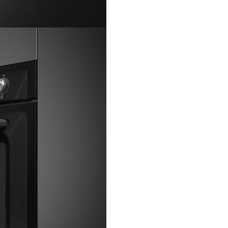
Număr de rafturi
Tip de rafturi
Număr de ventilatoare
Număr de lumini
Tip de lumină
Putere lumină
Lumină la deschiderea u
Tip de deschidere a ușii
Ușă
Ușă detașabilă
Ușă interioară complet di
Ușă interioară detașabil
Număr total de geamuri a