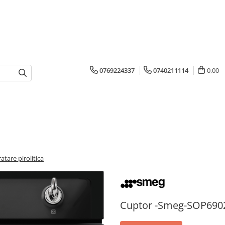
0769224337
0740211114
0,00
are pirolitica
Cuptor -Smeg-SOP6902S