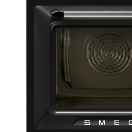
Aspiratoare verticale
Apiratoare cu sac
Aspiratoare fara sac
Ingrijirea rufelor si a vaselor
Masini de spalat vase
Masini de spalat rufe
Masini de spalat rufe cu uscator
Uscatoare de rufe