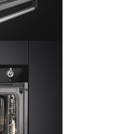
Tehnologie Steam
St
Alimentare
El
Cod EAN
80
Sistem de curățare
Pir
Estetică
Estetică
Culoare
Butoane de control
Culoarea controalelor
Material
Tip de sticlă