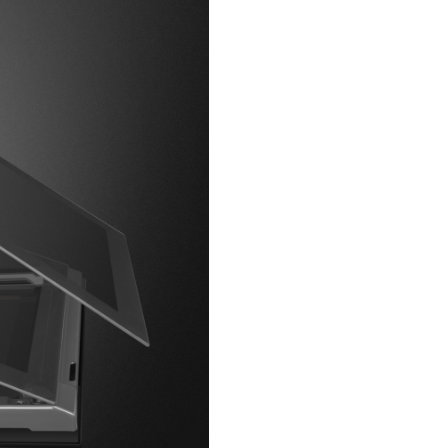
Preîncălzire rapidă
Blocare comenzi
(siguranță copii)
Alte opțiuni
Caracteristici tehnice
Nume afișaj
Tehnologie afișaj
Controlul temperaturii
Temperatură minimă
Temperatură maximă
Material cavitate