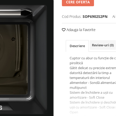
CERE OFERTA
Cod Produs:
SOP6902S2PN
Ai
Adauga la Favorite
Review-uri
(0)
Descriere
Cuptor cu abur cu funcție de 
pirolitică
Gătit delicat cu precizie extre
datorită detectării la timp a
temperaturii din interiorul
alimentelor - Sondă alimentar
multipunct
Sistem de închidere a ușii cu
amortizare - Soft Close
Sistem de închidere și deschid
ușii cu amortizare - Soft Close 
Open