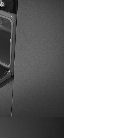
Funcții de curățare
Pir
Comenzi
Afișaj
Da
Setări de control
Bu
Număr de butoane
2
Opțiuni
Opțiuni de programare a
timpului
Memento de minute
Cronometru
Mod Showroom /
Expoziție