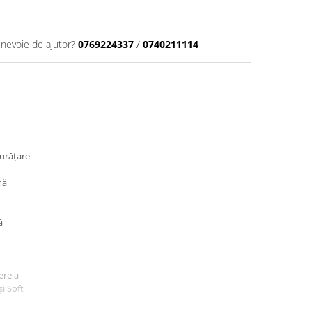
 nevoie de ajutor?
0769224337
/
0740211114
curățare
mă
ă
ere a
și Soft