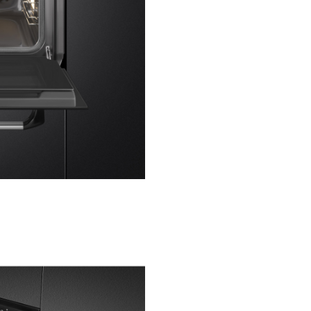
Ușă
Mâner
Culoarea mânerului
Programe / Funcții
Număr de funcții
11
de gătit
Funcții de gătit
Sta
tradiționale
Gri
Funcții de gătit cu
Gă
abur
Alte funcții de abur
Cu
Alte funcții
De
Sa