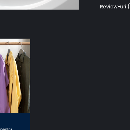
Review-uri
Ţesătur
mai mul
Sistemul Sensi
greutatea încă
programului ș
eficienţă la sp