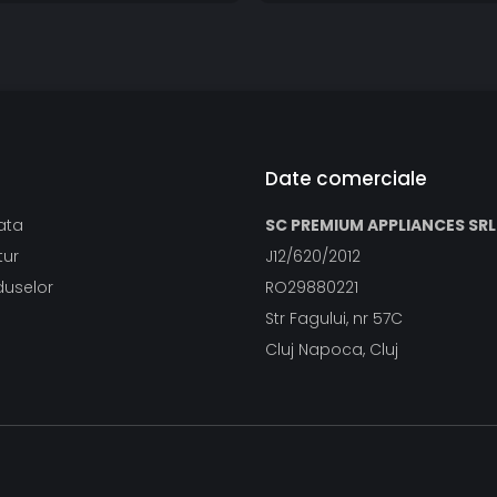
Date comerciale
ata
SC PREMIUM APPLIANCES SRL
tur
J12/620/2012
duselor
RO29880221
Str Fagului, nr 57C
Cluj Napoca, Cluj