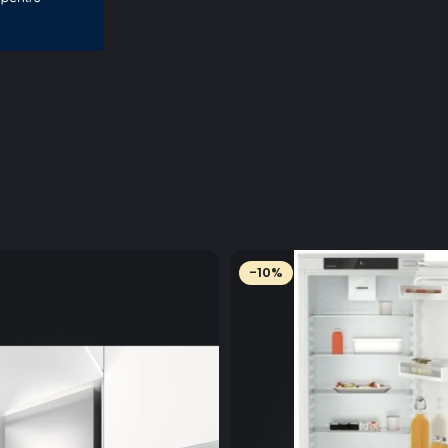
*Test de rezist
decembrie 201
-10%