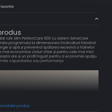
avorite
 produs
at rufe slim PerfectCare 600 cu sistem SensiCare
ata programului la dimensiunea încărcăturii folosind
rgie și apă și prevenind spălarea excesivă a hainelor.
 mai economice cicluri chiar și pentru cele mai mici
ceasta are și un profil îngust pentru a economisi spaţiu
omite capacitatea sau performanţa
nformitate produs