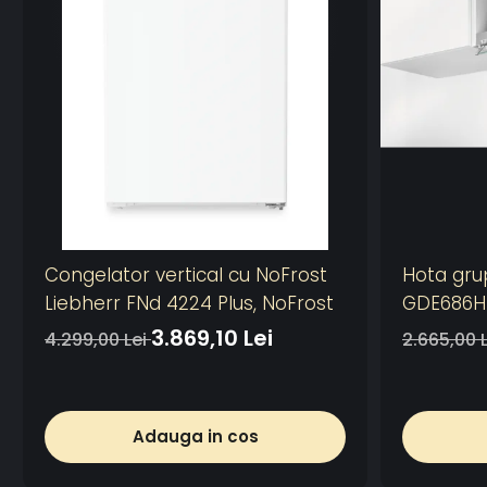
Congelator vertical cu NoFrost
Hota gru
Liebherr FNd 4224 Plus, NoFrost
GDE686HM
plita, 1 m
3.869,10 Lei
4.299,00 Lei
2.665,00 
1 filtru d
de absor
Control e
Adauga in cos