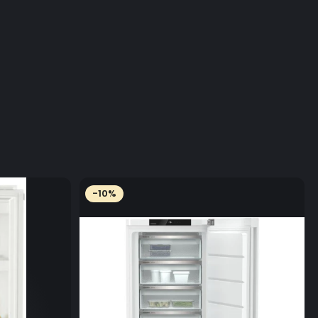
enţă a culorii efectuat de Ritex. Nr. test 15CR00099 din
5.
-10%