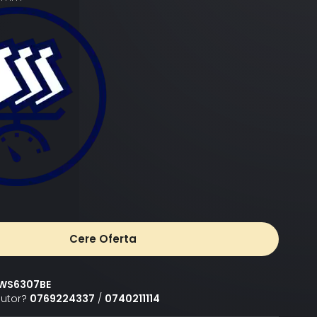
Cere Oferta
WS6307BE
jutor?
0769224337
/
0740211114