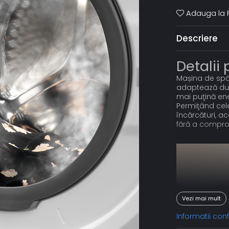
Adauga la F
Descriere
Detalii
Mașina de spăl
adaptează dur
mai puţină ene
Permiţând cele
încărcături, a
fără a compr
Vezi mai mult
Informatii co