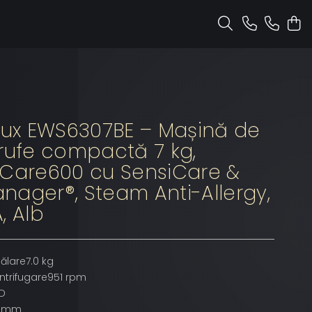
olux EWS6307BE – Mașină de
 rufe compactă 7 kg,
tCare600 cu SensiCare &
nager®, Steam Anti-Allergy,
, Alb
ălare7.0 kg
ntrifugare951 rpm
ED
2 mm