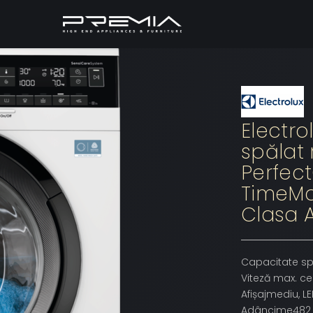
Electr
spălat
Perfec
TimeMa
Clasa A
Capacitate sp
Viteză max. ce
Afișajmediu, L
Adâncime48