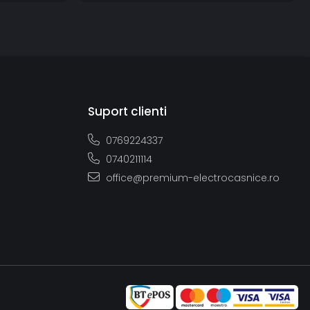
Suport clienti
0769224337
0740211114
office@premium-electrocasnice.ro