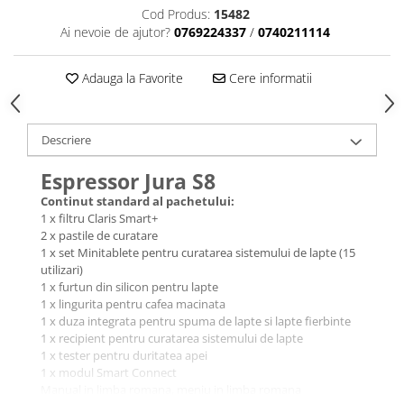
Cod Produs:
15482
Ai nevoie de ajutor?
0769224337
/
0740211114
Adauga la Favorite
Cere informatii
Descriere
Espressor Jura S8
Continut standard al pachetului:
1 x filtru Claris Smart+
2 x pastile de curatare
1 x set Minitablete pentru curatarea sistemului de lapte (15
utilizari)
1 x furtun din silicon pentru lapte
1 x lingurita pentru cafea macinata
1 x duza integrata pentru spuma de lapte si lapte fierbinte
1 x recipient pentru curatarea sistemului de lapte
1 x tester pentru duritatea apei
1 x modul Smart Connect
Manual in limba romana, meniu in limba romana