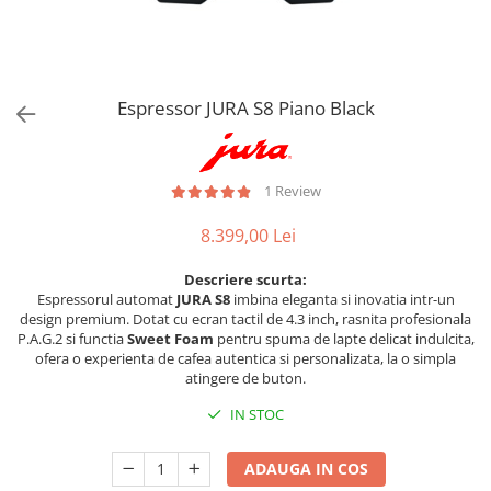
Aspiratoare verticale
Apiratoare cu sac
Aspiratoare fara sac
Ingrijirea rufelor si a vaselor
Espressor JURA S8 Piano Black
Masini de spalat vase
Masini de spalat rufe
Masini de spalat rufe cu uscator
1 Review
Uscatoare de rufe
8.399,00 Lei
Descriere scurta:
Espressorul automat
JURA S8
imbina eleganta si inovatia intr-un
design premium. Dotat cu ecran tactil de 4.3 inch, rasnita profesionala
P.A.G.2 si functia
Sweet Foam
pentru spuma de lapte delicat indulcita,
ofera o experienta de cafea autentica si personalizata, la o simpla
atingere de buton.
IN STOC
ADAUGA IN COS