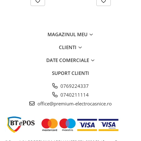
MAGAZINUL MEU
CLIENTI
Rezultatul: o spuma fina si cremoasa, ideala pentru bauturi
DATE COMERCIALE
moderne precum
Sweet Latte
sau alte specialitati de
inspiratie barista.
SUPORT CLIENTI
Functia
Hot Milk
asigura temperatura perfecta, iar sistemul
inteligent
One-Touch Milk Cleaning
garanteaza o curatare
0769224337
automata si impecabila a circuitului de lapte.
0740211114
office@premium-electrocasnice.ro
Tehnologie de ultima
generatie pentru un gust
perfect
Rasnita
Aroma Professional P.A.G.2
ofera o macinare
constanta si precisa la fiecare utilizare. Granulatia poate fi