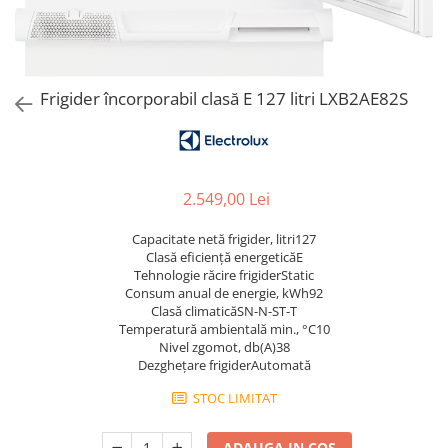
Aspiratoare verticale
Apiratoare cu sac
Aspiratoare fara sac
Ingrijirea rufelor si a vaselor
Frigider încorporabil clasă E 127 litri LXB2AE82S
Masini de spalat vase
Masini de spalat rufe
Masini de spalat rufe cu uscator
2.549,00 Lei
Uscatoare de rufe
Capacitate netă frigider, litri127
Clasă eficienţă energeticăE
Tehnologie răcire frigiderStatic
Consum anual de energie, kWh92
Clasă climaticăSN-N-ST-T
Temperatură ambientală min., °C10
Nivel zgomot, db(A)38
Dezgheţare frigiderAutomată
STOC LIMITAT
ADAUGA IN COS