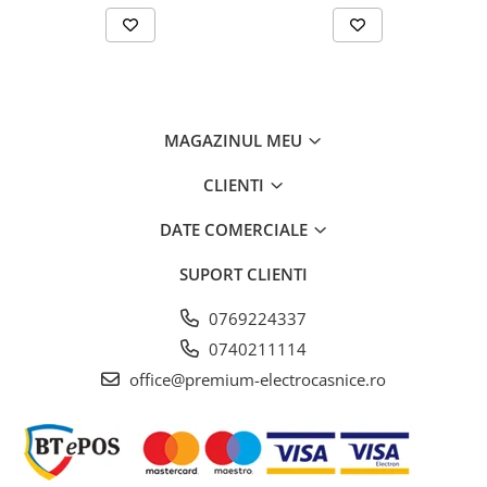
Rafturi uşă: 1, latime 1/2
Refrigerant : R600a
Lumină frigider: la interior, LED
MAGAZINUL MEU
CLIENTI
DATE COMERCIALE
SUPORT CLIENTI
0769224337
0740211114
office@premium-electrocasnice.ro