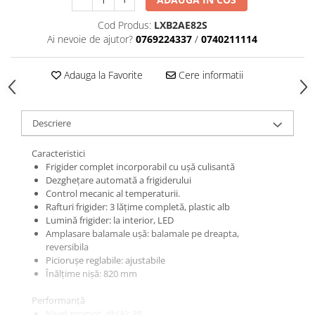
Cod Produs:
LXB2AE82S
Ai nevoie de ajutor?
0769224337
/
0740211114
Adauga la Favorite
Cere informatii
Descriere
Caracteristici
Frigider complet incorporabil cu uşă culisantă
Dezgheţare automată a frigiderului
Control mecanic al temperaturii.
Rafturi frigider: 3 lăţime completă, plastic alb
Lumină frigider: la interior, LED
Amplasare balamale uşă: balamale pe dreapta,
reversibila
Picioruşe reglabile: ajustabile
Înălţime nișă: 820 mm
Performanţă
Nivel zgomot, db(A): 38