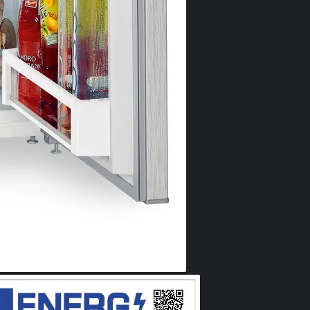
Compa
pentr
Compartimente
pentru depozita
curăţa uşor.