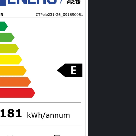
Sens d
revers
Aparatele sunt
spre dreapta. 
uşii, aparatul
Informații g