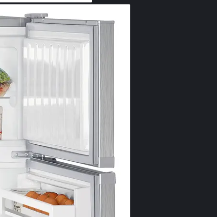
DuoCo
DuoCooling dat
frigorific se a
congelator. Pr
mirosul. Cu al
economisiţi şi