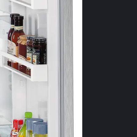
Vario
La toate congel
intermediare d
fost creat Var
suplimentar, a
alimentare vo