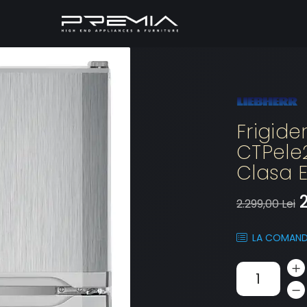
Frigide
CTPele2
Clasa E
2
2.299,00 Lei
LA COMAN