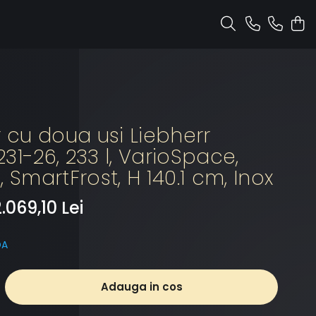
r cu doua usi Liebherr
31-26, 233 l, VarioSpace,
, SmartFrost, H 140.1 cm, Inox
.069,10 Lei
DA
Adauga in cos