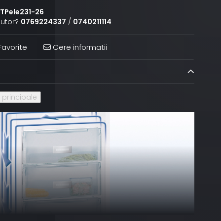
TPele231-26
jutor?
0769224337
/
0740211114
avorite
Cere informatii
i principale