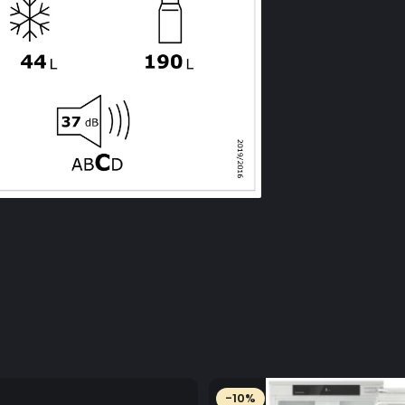
Grupă de pr
GTIN
Series
Putere si co
Clasa de efi
Consumul de 
Consum anua
Clasă climat
Nivelul de z
Clasa emisii
Putere racor
Tensiune
-10%