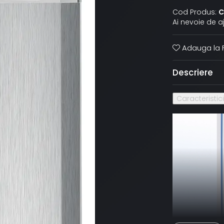
Cod Produs:
C
Ai nevoie de a
Adauga la F
Descriere
Caracteristic