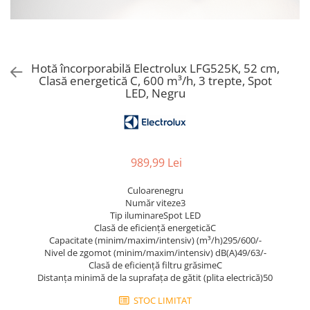
Aspiratoare verticale
Apiratoare cu sac
Aspiratoare fara sac
Ingrijirea rufelor si a vaselor
Hotă încorporabilă Electrolux LFG525K, 52 cm,
Clasă energetică C, 600 m³/h, 3 trepte, Spot
Masini de spalat vase
LED, Negru
Masini de spalat rufe
Masini de spalat rufe cu uscator
Uscatoare de rufe
989,99 Lei
Culoarenegru
Număr viteze3
Tip iluminareSpot LED
Clasă de eficiență energeticăC
Capacitate (minim/maxim/intensiv) (m³/h)295/600/-
Nivel de zgomot (minim/maxim/intensiv) dB(A)49/63/-
Clasă de eficiență filtru grăsimeC
Distanța minimă de la suprafața de gătit (plita electrică)50
STOC LIMITAT