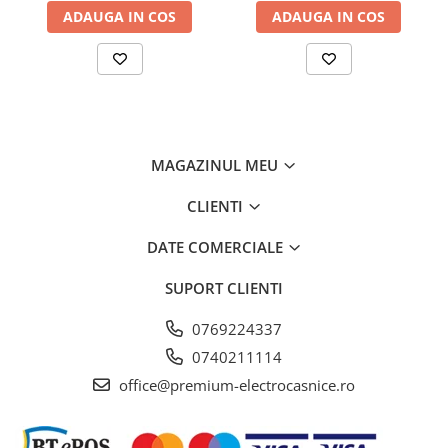
ADAUGA IN COS
ADAUGA IN COS
Control electronic, Argintiu
MAGAZINUL MEU
CLIENTI
DATE COMERCIALE
SUPORT CLIENTI
0769224337
0740211114
office@premium-electrocasnice.ro
Iluminează-ți spațiul de
gătit cu Pure Illumination