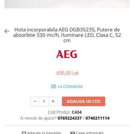
Aspiratoare verticale
Apiratoare cu sac
Aspiratoare fara sac
Ingrijirea rufelor si a vaselor
Hota incorporabila AEG DGB3523S, Putere de
absorbtie 330 mc/h, Iluminare LED, Clasa C, 52
Masini de spalat vase
cm
Masini de spalat rufe
Masini de spalat rufe cu uscator
Uscatoare de rufe
695,00 Lei
LA COMANDA
ADAUGA IN COS
Cod Produs:
C434
Ai nevoie de ajutor?
0769224337
/
0740211114
Adauga la Favorite
Cere informatii