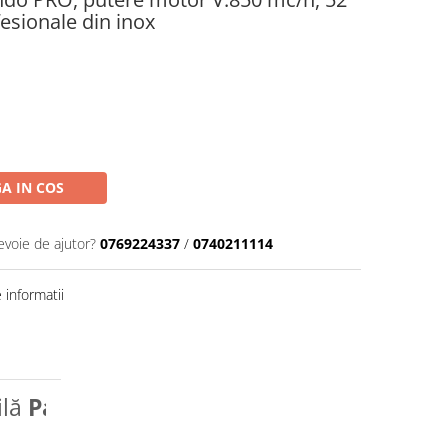
fesionale din inox
A IN COS
evoie de ajutor?
0769224337
/
0740211114
informatii
ilă
Pando PRO