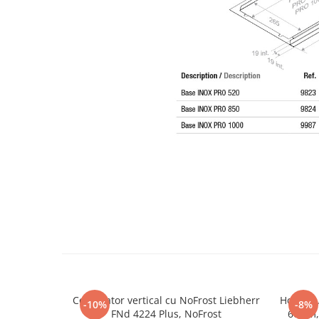
Congelator vertical cu NoFrost Liebherr
Hota gr
-10%
-8%
FNd 4224 Plus, NoFrost
60 cm,