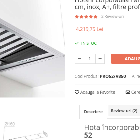
cm, inox, A+, filtre pro
2 Review-uri
4.219,75 Lei
IN STOC
ADAUG
Cod Produs:
PRO52/V850
Ai n
Adauga la Favorite
Cere 
Review-uri
(2)
Descriere
Hota încorporab
52