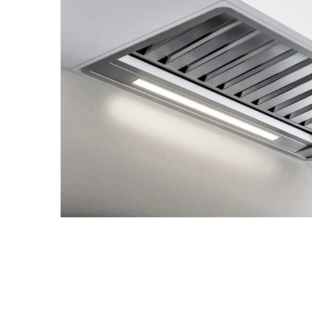
Aspiratoare verticale
Apiratoare cu sac
Aspiratoare fara sac
Ingrijirea rufelor si a vaselor
Masini de spalat vase
Masini de spalat rufe
Masini de spalat rufe cu uscator
Uscatoare de rufe