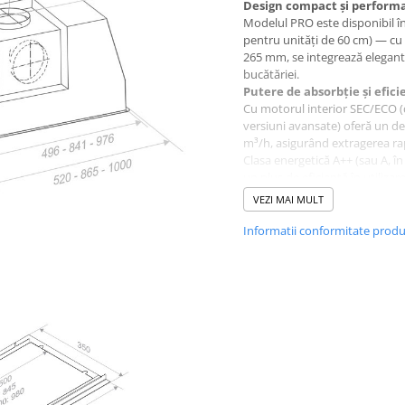
Design compact și performa
Modelul PRO este disponibil în
pentru unități de 60 cm) — cu
265 mm, se integrează elegant 
bucătăriei.
Putere de absorbție și efic
Cu motorul interior SEC/ECO 
versiuni avansate) oferă un de
m³/h, asigurând extragerea rap
Clasa energetică A++ (sau A, î
un plus de eficiență în utilizar
Filtre profesionale și man
VEZI MAI MULT
Filtre labirint (profesionale) d
proiectate pentru a permite c
Informatii conformitate prod
protejarea motorului.
O tavă detasabilă colectează e
grăsime, facilitând curățarea.
Funcționalități inteligente
Funcția Last Time / opr
funcționarea un timp predef
oprește automat, economi
Detectare saturare filtre –
filtrele trebuie curățate.
Instalare versatilă