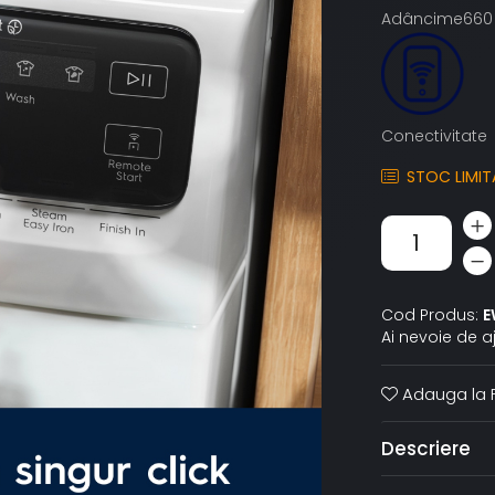
Adâncime66
Conectivitate
STOC LIMIT
Cod Produs:
E
Ai nevoie de a
Adauga la F
Descriere