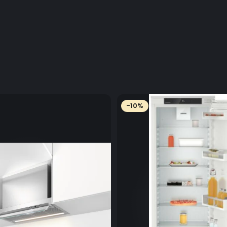
eliminarea a 
UltraQuick 30°
-10%