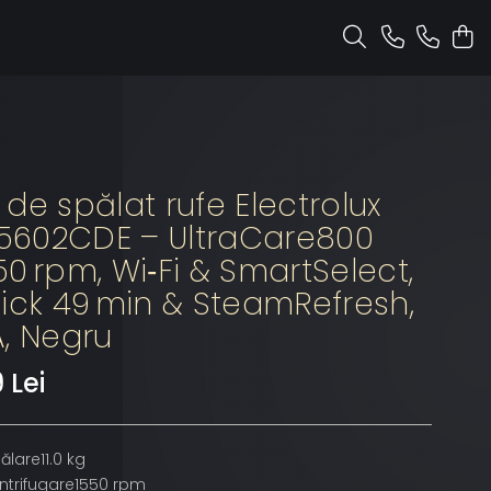
de spălat rufe Electrolux
602CDE – UltraCare800
1550 rpm, Wi‑Fi & SmartSelect,
ick 49 min & SteamRefresh,
, Negru
 Lei
lare11.0 kg
entrifugare1550 rpm