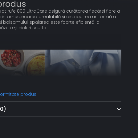
 produs
at rufe 800 UltraCare asigură curățarea fiecărei fibre a
 Prin amestecarea prealabilă și distribuirea uniformă a
și balsamului, spălarea este foarte eficientă la
zute și cicluri scurte
nformitate produs
(0)