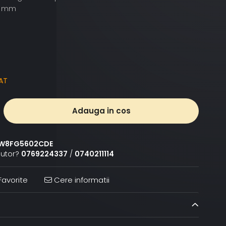
0 mm
AT
Adauga in cos
W8FG5602CDE
jutor?
0769224337
/
0740211114
avorite
Cere informatii