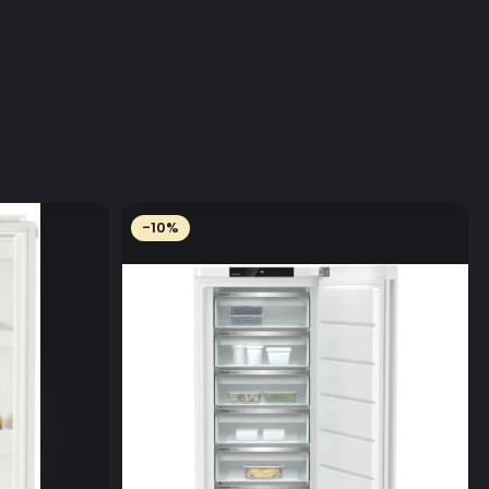
50 de pete comune în gospodărie, cu programul
C și încărcătură de 5 kg.
-10%