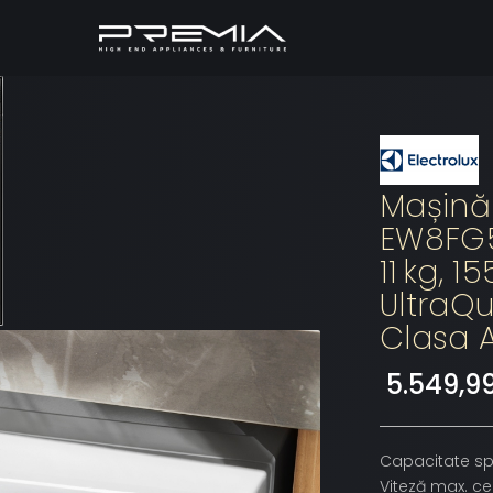
Mașină 
EW8FG5
11 kg, 
UltraQu
Clasa A
5.549,99
Capacitate spă
Viteză max. c