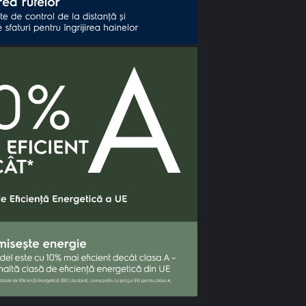
UltraQu
la temp
economi
UltraQuick 49m
sporită,* optim
(30°C) și în t
în cazul încăr
1. *Test exter
casnic cu prog
intern care c
bumbac la 40°
compară cons
40°C cu 30°C U