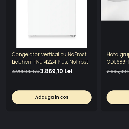
Congelator vertical cu NoFrost
Hota gru
Liebherr FNd 4224 Plus, NoFrost
GDE686HM
plita, 1 m
3.869,10 Lei
4.299,00 Lei
2.665,00 
1 filtru d
de absor
Control e
Adauga in cos