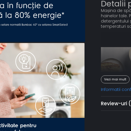
Detalii
Mașina de spăl
hainelor tale.
detergentului 
temperaturi scă
Vezi mai mult
Informatii co
Review-uri