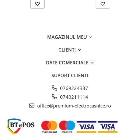
dar noi testăm funcționarea continuă până la 10.000 ore.
MAGAZINUL MEU
CLIENTI
DATE COMERCIALE
SUPORT CLIENTI
0769224337
0740211114
Detergentul corect pentru orice situație
office@premium-electrocasnice.ro
CapDosing
Capsulele noastre sunt dispon. cu diverși detergenți speciali
– potriviți perfect cu programele dvs. de spălare.