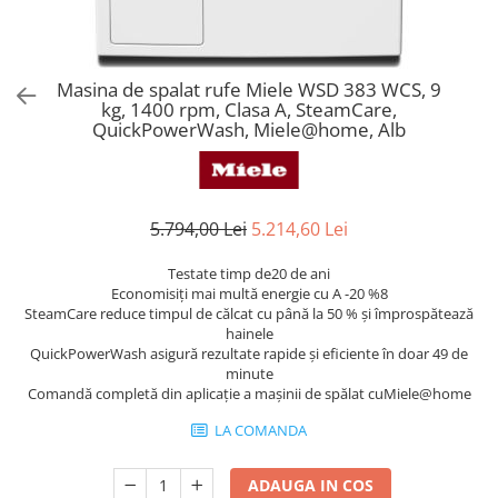
Aspiratoare verticale
Apiratoare cu sac
Aspiratoare fara sac
Masina de spalat rufe Miele WSD 383 WCS, 9
Ingrijirea rufelor si a vaselor
kg, 1400 rpm, Clasa A, SteamCare,
QuickPowerWash, Miele@home, Alb
Masini de spalat vase
Masini de spalat rufe
Masini de spalat rufe cu uscator
Uscatoare de rufe
5.794,00 Lei
5.214,60 Lei
Testate timp de20 de ani
Economisiți mai multă energie cu A -20 %8
SteamCare reduce timpul de călcat cu până la 50 % și împrospătează
hainele
QuickPowerWash asigură rezultate rapide și eficiente în doar 49 de
minute
Comandă completă din aplicație a mașinii de spălat cuMiele@home
LA COMANDA
ADAUGA IN COS