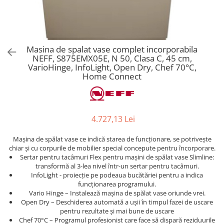
Aspiratoare verticale
Apiratoare cu sac
Aspiratoare fara sac
Ingrijirea rufelor si a vaselor
Masina de spalat vase complet incorporabila
NEFF, S875EMX05E, N 50, Clasa C, 45 cm,
Masini de spalat vase
VarioHinge, InfoLight, Open Dry, Chef 70°C,
Masini de spalat rufe
Home Connect
Masini de spalat rufe cu uscator
Uscatoare de rufe
4.727,13 Lei
Mașina de spălat vase ce indică starea de funcționare, se potrivește
chiar și cu corpurile de mobilier special concepute pentru încorporare.
Sertar pentru tacâmuri Flex pentru mașini de spălat vase Slimline:
transformă al 3-lea nivel într-un sertar pentru tacâmuri.
InfoLight - proiecție pe podeaua bucătăriei pentru a indica
funcționarea programului.
Vario Hinge – Instalează mașina de spălat vase oriunde vrei.
Open Dry – Deschiderea automată a ușii în timpul fazei de uscare
pentru rezultate și mai bune de uscare
Chef 70°C – Programul profesionist care face să dispară reziduurile