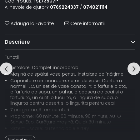
Cod Produs:
FSE73507P
Ai nevoie de ajutor?
0769224337
/
0740211114
Adauga la Favorite
Cere informatii
Descriere
Functii
Instalare: Complet încorporabil
Maşină de spălat vase pentru instalare pe înălţime
Capacitate de incarcare: seturi de vase: Conform
normei IEC, un set de vase consta in: o farfurie plata,
o farfurie de supa, un pahar, o ceasca de ceai si o
farfuriuta, un cutit, o fuculita, o lingura de supa, o
lingurita pentru desert si o lingurita pentru ceai.
7 programe, 3 temperaturi
Programe: 160 minute, 60 minute, 90 minute, AUTO
Sense, Eco, Curăţare mașină, Quick 30 minute
Sistem uscare: cu tehnologie AirDry
Panou text/simboluri
Vezi mai mult