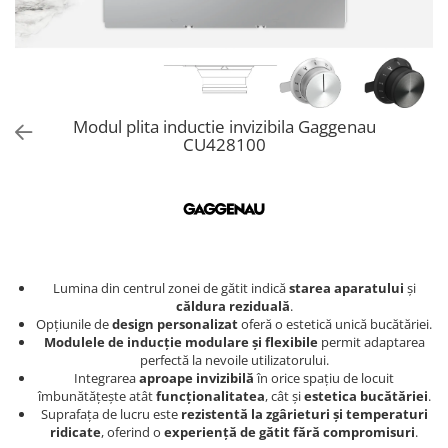
Aspiratoare verticale
Apiratoare cu sac
Aspiratoare fara sac
Ingrijirea rufelor si a vaselor
Masini de spalat vase
Modul plita inductie invizibila Gaggenau
CU428100
Masini de spalat rufe
Masini de spalat rufe cu uscator
Uscatoare de rufe
Lumina din centrul zonei de gătit indică
starea aparatului
și
căldura reziduală
.
Opțiunile de
design personalizat
oferă o estetică unică bucătăriei.
Modulele de inducție modulare și flexibile
permit adaptarea
perfectă la nevoile utilizatorului.
Integrarea
aproape invizibilă
în orice spațiu de locuit
îmbunătățește atât
funcționalitatea
, cât și
estetica bucătăriei
.
Suprafața de lucru este
rezistentă la zgârieturi și temperaturi
ridicate
, oferind o
experiență de gătit fără compromisuri
.