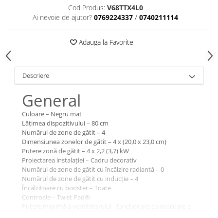
Cod Produs:
V68TTX4L0
Ai nevoie de ajutor?
0769224337
/
0740211114
Adauga la Favorite
Descriere
General
Culoare – Negru mat
Lățimea dispozitivului – 80 cm
Numărul de zone de gătit – 4
Dimensiunea zonelor de gătit – 4 x (20,0 x 23,0 cm)
Putere zonă de gătit – 4 x 2,2 (3,7) kW
Proiectarea instalației – Cadru decorativ
Numărul de zone de gătit cu încălzire radiantă – 0
Numărul de zone de gătit cu inducție – 4
Încălzitoare cu booster – Toate
Controale – Twist Pad®
Putere maximă a ventilatorului - funcționare cu evacuare a
aerului – 500 m³/h