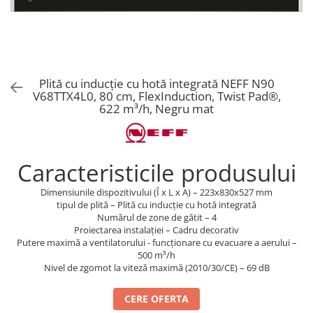
Aspiratoare verticale
Apiratoare cu sac
Aspiratoare fara sac
Ingrijirea rufelor si a vaselor
Plită cu inducție cu hotă integrată NEFF N90
Masini de spalat vase
V68TTX4L0, 80 cm, FlexInduction, Twist Pad®,
Masini de spalat rufe
622 m³/h, Negru mat
Masini de spalat rufe cu uscator
Uscatoare de rufe
Caracteristicile produsului
Dimensiunile dispozitivului (Î x L x A) – 223x830x527 mm
tipul de plită – Plită cu inducție cu hotă integrată
Numărul de zone de gătit – 4
Proiectarea instalației – Cadru decorativ
Putere maximă a ventilatorului - funcționare cu evacuare a aerului –
500 m³/h
Nivel de zgomot la viteză maximă (2010/30/CE) – 69 dB
CERE OFERTA