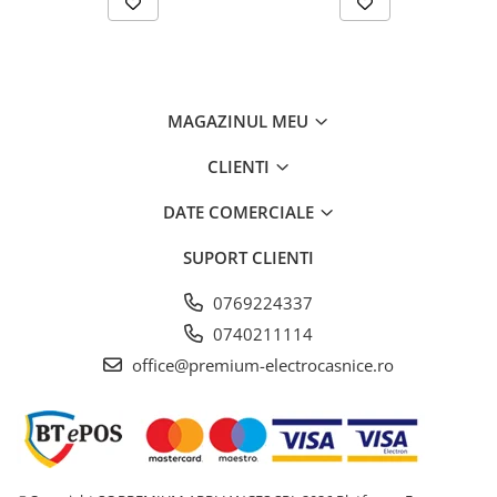
Înălțimea aparatului deasupra blatului de lucru – 6,0 mm
Date tehnice
MAGAZINUL MEU
Valoarea conexiunii – 7400 W
Tensiune – 220-240/380-415 V
Lungimea cablului de conectare – 110 cm
CLIENTI
Tipul de ștecher – Fără ștecher (conectare efectuată de un
electrician calificat)
DATE COMERCIALE
Instrucțiuni de utilizare – [DE]
SUPORT CLIENTI
Plită
0769224337
operațiune – Pad flexibil Twist Pad®
0740211114
Numărul de niveluri de performanță – 17 niveluri de
office@premium-electrocasnice.ro
performanță
Tipul zonelor de gătit – 2 zone flexibile pentru vase de
diferite forme
Nivel de putere – Da
Evitați zgârieturile de pe suprafețele vitroceramice cu Glass
Protect – Nu