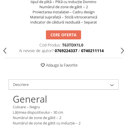
tipul de plită – Plită cu inducție Domino
Numărul de zone de gătit – 2
Proiectarea instalației – Cadru design
Material suprafață – Sticlă vitroceramică
Indicator de căldură reziduală – Separat
CERE OFERTA
Cod Produs:
T63TDX1L0
Ai nevoie de ajutor?
0769224337
/
0740211114
Adauga la Favorite
Descriere
General
Culoare – Negru
Lățimea dispozitivului – 30 cm
Numărul de zone de gătit – 2
Numărul de zone de gătit cu inducție – 2