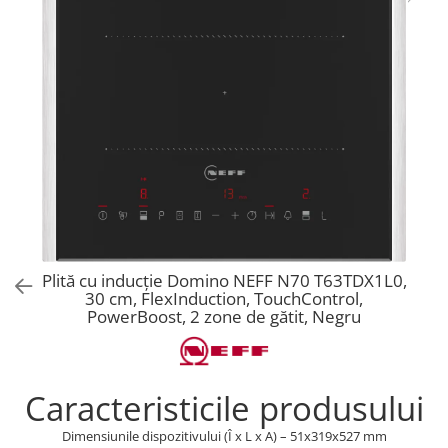
Aspiratoare verticale
Apiratoare cu sac
Aspiratoare fara sac
Ingrijirea rufelor si a vaselor
Masini de spalat vase
Masini de spalat rufe
Masini de spalat rufe cu uscator
Uscatoare de rufe
Plită cu inducție Domino NEFF N70 T63TDX1L0,
30 cm, FlexInduction, TouchControl,
PowerBoost, 2 zone de gătit, Negru
Caracteristicile produsului
Dimensiunile dispozitivului (Î x L x A) – 51x319x527 mm