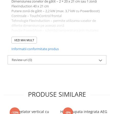
Dimensiunea zonelor de gătit – 2 × 20 x 21 cm sau 1 zonă
FlexInduction 40 x 21 cm
Putere zonă de gătit – 2,2 kW (max. 3,7 kW cu PowerBoost)
Controale – TouchControl frontal
Tehnologie FlexInduction – permite utilizarea vaselor de
diferite dimensiuni pe aceeași zonă
Funcție PowerMove – schimbă temperatura prin mutarea
vasului pe zonă
Funcție PowerBoost – încălzire rapidă pentru fierbere
VEZI MAI MULT
Numărul de niveluri de putere – 17
Informatii conformitate produs
Dimensiune și greutate
Review-uri
(0)
Dimensiunile dispozitivului (Î x L x A) – 51x319x527 mm
Dimensiunile dispozitivului ambalat – 120x370x600 mm
Dimensiuni pentru instalare (nișă) – 51x270x490-500 mm
Grosimea minimă a blatului – 16 mm
Greutate netă – aprox. 7,3 kg
PRODUSE SIMILARE
Date tehnice
Valoarea conexiunii – 3700 W
Congelator vertical cu
Hota grupata integrata AEG
-10%
-8%