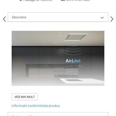
Descriere
Caracteristici
VEZI MAI MULT
Dimensiuni: 590x520mm
Informatii conformitate produs
Sticlă ceramică teșită Keraspectrum®
Afișaj albastru pentru controlul inductorului/clopotului