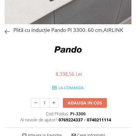
Aspiratoare verticale
Apiratoare cu sac
Aspiratoare fara sac
Ingrijirea rufelor si a vaselor
Plită cu inducție Pando PI 3300. 60 cm,AIRLINK
Masini de spalat vase
Masini de spalat rufe
Masini de spalat rufe cu uscator
Uscatoare de rufe
8.338,56 Lei
LA COMANDA
ADAUGA IN COS
Cod Produs:
PI-3300
Ai nevoie de ajutor?
0769224337
/
0740211114
Adauga la Favorite
Cere informatii