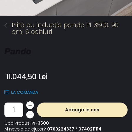
Plită cu inducție pando PI 3500. 90
cm, 6 ochiuri
11.044,50 Lei
LA COMANDA
Adauga in cos
Cod Produs:
PI-3500
Ai nevoie de ajutor?
0769224337
/
0740211114