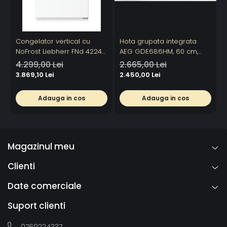
Congelator vertical cu
Hota grupata integrata
F
NoFrost Liebherr FNd 4224
AEG GDE686HM, 60 cm,
L
Plus, NoFrost
Conectivitate plita, 1 motor,
E
4.299,00 Lei
2.665,00 Lei
3 viteze + intensiv, 1 filtru de
3
3.869,10 Lei
2.450,00 Lei
4
aluminiu lavabil, Putere de
absorbtie - 750 mc/h,
Adauga in cos
Adauga in cos
Control electronic, Argintiu
Magazinul meu
Clienti
Date comerciale
Suport clienti