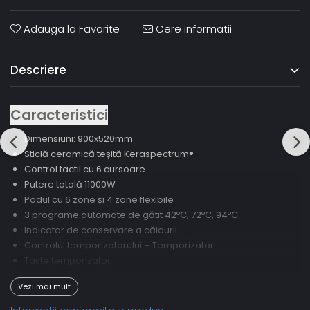
Adauga la Favorite
Cere informatii
Descriere
Caracteristici
Dimensiuni: 900x520mm
Sticlă ceramică teșită Keraspectrum®
Control tactil cu 6 cursoare
Putere totală 11000W
Podul cu 6 zone și 4 zone flexibile
3 programe automate de gătit 42ºC, 72ºC, 94ºC
Indicator de conservare a căldurii
Controlul temporizatorului – Temporizator
Taste temporizator
Indicator de timp
Vezi mai mult
Tasta Stop & Go
Funcția de blocare