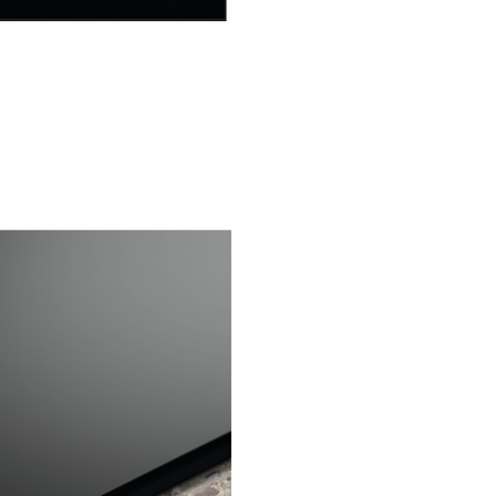
Instalare usoara datorita
sistemului "snap-in"
Culoare: negru
Culoare sticla ceramica: N
Dimensiune decupaj blat - 
(mm): 5
Performanţă
Tip plita: Inductie
Zone de gătit: stânga
Functii: Incalzire reziduala 
pasi, Semnal sonor, Incalzi
automata, Putere suplimen
Siguranta copii, Cronometr
Cronometru eco, Conectare
hota, Functie blocare, Pun
stanga, Semnal avertizare s
de program, Pauza, Oprire
Cronometru
Siguranta plita: Oprire au