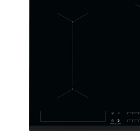
Aspiratoare verticale
Apiratoare cu sac
Aspiratoare fara sac
Ingrijirea rufelor si a vaselor
Masini de spalat vase
Masini de spalat rufe
Masini de spalat rufe cu uscator
Uscatoare de rufe