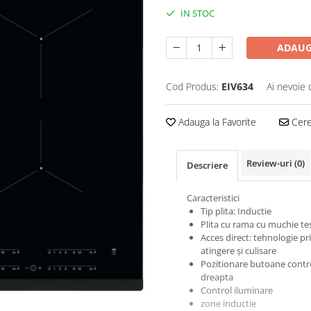
IN STOC
ADAUG
Cod Produs:
EIV634
Ai nevoie 
Adauga la Favorite
Cere 
Review-uri
(0)
Descriere
Caracteristici
Tip plita: Inductie
Plita cu rama cu muchie te
Acces direct: tehnologie pr
atingere şi culisare
Pozitionare butoane contro
dreapta
Control iluminare
zone inductie