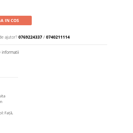
A IN COS
de ajutor?
0769224337
/
0740211114
informatii
sita
in
l: Faţă,