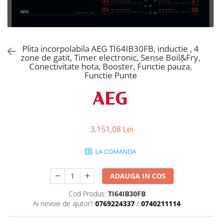
Aspiratoare verticale
Apiratoare cu sac
Aspiratoare fara sac
Ingrijirea rufelor si a vaselor
Plita incorpolabila AEG TI64IB30FB, inductie , 4
zone de gatit, Timer electronic, Sense Boil&Fry,
Masini de spalat vase
Conectivitate hota, Booster, Functie pauza,
Masini de spalat rufe
Functie Punte
Masini de spalat rufe cu uscator
Uscatoare de rufe
3.151,08 Lei
LA COMANDA
ADAUGA IN COS
Cod Produs:
TI64IB30FB
Ai nevoie de ajutor?
0769224337
/
0740211114