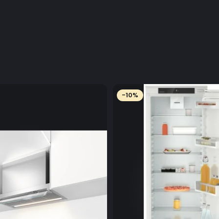
-10%
Căldură
Savuraţi arome
generează căl
fructelor de ma
maestru al găti