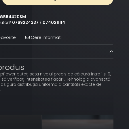
GB64420SM
jutor?
0769224337
/
0740211114
avorite
Cere informatii
 produs
pPower puteţi seta nivelul precis de căldură între 1 și 9,
e să verificaţi intensitatea flăcării. Tehnologia avansată
 asigură distribuţia uniformă a cantităţii exacte de
.