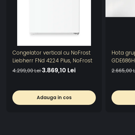
Congelator vertical cu NoFrost
Hota gru
Liebherr FNd 4224 Plus, NoFrost
GDE686HM
plita, 1 m
3.869,10 Lei
4.299,00 Lei
2.665,00 
1 filtru d
de absor
Control e
Adauga in cos