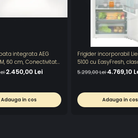
pata integrata AEG
Frigider incorporabil Li
, 60 cm, Conectivitate
5100 cu EasyFresh, clasa
otor, 3 viteze + intensiv,
volum 309 l
2.450,00 Lei
4.769,10 L
Lei
5.299,00 Lei
e aluminiu lavabil, Putere
btie - 750 mc/h,
lectronic, Argintiu
Adauga in cos
Adauga in cos