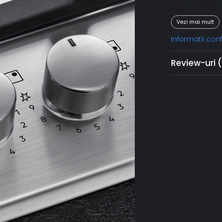
Vezi mai mult
Informatii co
Review-uri
Căldură
Controlaţi cu 