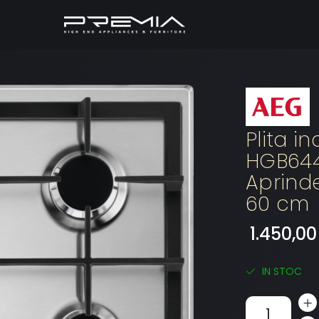
Plita i
HGB644
Aprinde
60 cm
1.450,00
IN STOC