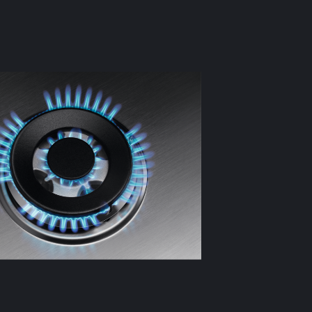
Noua ge
Designul arzăt
flăcării să int
iute și o efic