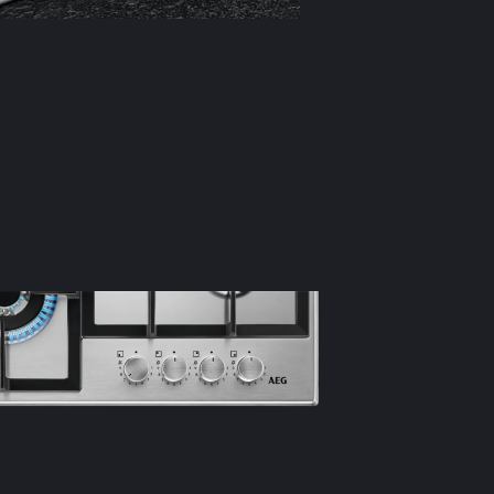
Alegeţi nivelul
verificaţi inte
bucătărie.