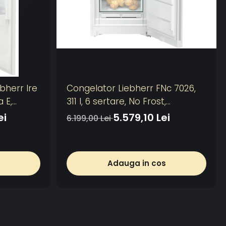
ebherr Ire
Congelator Liebherr FNc 7026,
 E,
311 l, 6 sertare, No Frost,
SuperFrost, Clasa C,
ei
5.579,10 Lei
6.199,00 Lei
FrostProtect, Touch Display, H
165.5 cm, Alb
Adauga in cos