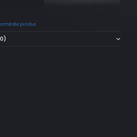
nformitate produs
(0)
 precisă cu StepPower
precizie căldura cu ajutorul tehnologiei StepPower.