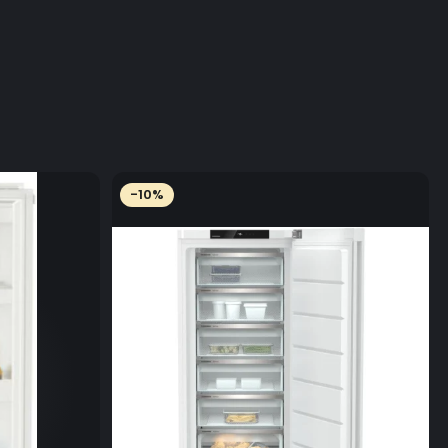
-10%
 intensă cu arzătorul wok
 mai intense cu ajutorul arzătorului wok. Acesta
dură intensă, ideală pentru prepararea rapidă a
re sau a stir-fry-urilor asiatice. Deveniţi un adevărat
rii la wok.