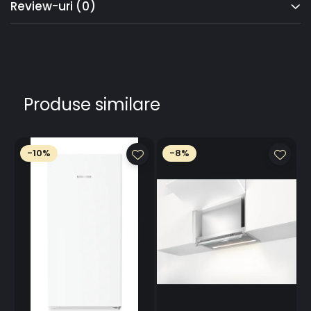
Review-uri
(0)
Control complet, savoare maximă, efort minim.
Obținerea intensității perfecte a flăcării poate fi o
provocare. De aceea, plitele FlameSelect îți oferă nouă
trepte de intensitate a flăcării precis definite. Reglează
căldura cu ușurință și precizie, pentru un sotat uniform sau
o fierbere lentă, garantând rezultate perfecte de fiecare
dată. (Designul produsului poate varia față de imagine.)
Produse similare
Butoane cu iluminare
Gătește cu stil cu butoane iluminate!
Cu toții am trecut prin asta: să încerci dintr-o privire să-ți
dai seama dacă arzătorul plitei este pornit și pe ce
-10%
-8%
treaptă de putere. Uneori, poate fi derutant, nu-i așa?
Plitele noastre pe gaz sunt dotate cu butoane cu
iluminare, care se luminează când arzătorul este pornit.
Poți vedea cu ușurință nivelul de putere setat. Adio
presupuneri, doar bucură-te de gătit!
Smart Hood Automatic
Controlul hotei nu a fost niciodată mai ușor
Acum te concentrezi doar pe gătit. O hotă compatibilă
este controlată automat de plită prin intermediul unui
cont Home Connect conectat. Acest lucru se întâmplă pe
baza unui algoritm care ajustează puterea hotei în funcție
de setările plitei. Bucătăria ta este lipsită de mirosuri și