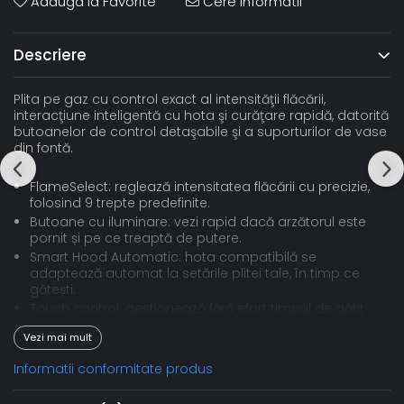
Adauga la Favorite
Cere informatii
Descriere
Plita pe gaz cu control exact al intensităţii flăcării,
interacţiune inteligentă cu hota şi curăţare rapidă, datorită
butoanelor de control detaşabile şi a suporturilor de vase
din fontă.
FlameSelect: reglează intensitatea flăcării cu precizie,
folosind 9 trepte predefinite.
Butoane cu iluminare: vezi rapid dacă arzătorul este
pornit și pe ce treaptă de putere.
Smart Hood Automatic: hota compatibilă se
adaptează automat la setările plitei tale, în timp ce
gătești.
Touch control: gestionează fără efort timpul de gătit
și funcțiile hotei, totul dintr-un singur loc.
Vezi mai mult
Oprire de siguranță a gazului: oprește imediat
alimentarea cu gaz atunci când flacăra se stinge,
Informatii conformitate produs
pentru protecția ta.
FlameSelect