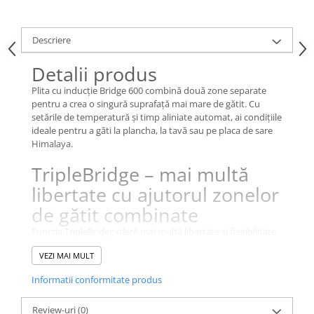
Descriere
Detalii produs
Plita cu inducţie Bridge 600 combină două zone separate
pentru a crea o singură suprafaţă mai mare de gătit. Cu
setările de temperatură și timp aliniate automat, ai condiţiile
ideale pentru a găti la plancha, la tavă sau pe placa de sare
Himalaya.
TripleBridge – mai multă
libertate cu ajutorul zonelor
de gătit combinate
Funcţia TripleBridge oferă mai multă libertate și flexibilitate
în bucătărie. Acum poţi utiliza diverse vase de gătit
VEZI MAI MULT
împreună, cum ar fi grătarele tip plancha sau tăvile pentru
friptură, prin combinarea a două zone de gătit pe trei
Informatii conformitate produs
suprafeţe diferite ale plitei.
Review-uri
(0)