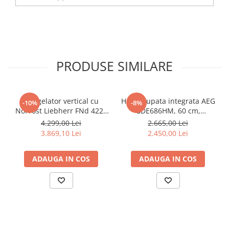
PRODUSE SIMILARE
Congelator vertical cu
Hota grupata integrata AEG
-10%
-8%
NoFrost Liebherr FNd 4224
GDE686HM, 60 cm,
Plus, NoFrost
Conectivitate plita, 1 motor,
4.299,00 Lei
2.665,00 Lei
3 viteze + intensiv, 1 filtru
3.869,10 Lei
2.450,00 Lei
de aluminiu lavabil, Putere
de absorbtie - 750 mc/h,
ADAUGA IN COS
ADAUGA IN COS
Control electronic, Argintiu
Zone cu autodimensionare
pentru mai multe tipuri de
vase de gatit