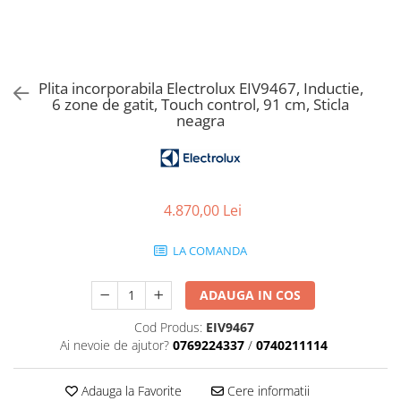
Aspiratoare verticale
Apiratoare cu sac
Aspiratoare fara sac
Ingrijirea rufelor si a vaselor
Plita incorporabila Electrolux EIV9467, Inductie,
6 zone de gatit, Touch control, 91 cm, Sticla
Masini de spalat vase
neagra
Masini de spalat rufe
Masini de spalat rufe cu uscator
Uscatoare de rufe
4.870,00 Lei
LA COMANDA
ADAUGA IN COS
Cod Produs:
EIV9467
Ai nevoie de ajutor?
0769224337
/
0740211114
Adauga la Favorite
Cere informatii