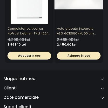
Congelator vertical cu
Hota grupata integrata
F
NoFrost Liebherr FNd 4224
AEG GDE686HM, 60 cm,
L
Plus, NoFrost
Conectivitate plita, 1 motor,
E
4.299,00 Lei
2.665,00 Lei
3 viteze + intensiv, 1 filtru de
3
3.869,10 Lei
2.450,00 Lei
4
aluminiu lavabil, Putere de
absorbtie - 750 mc/h,
Adauga in cos
Adauga in cos
Control electronic, Argintiu
Magazinul meu
Clienti
Date comerciale
Suport clienti