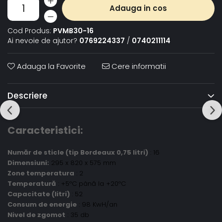
Adauga in cos
Cod Produs:
PVMB30-16
Ai nevoie de ajutor?
0769224337
/
0740211114
Adauga la Favorite
Cere informatii
Descriere
Caracteristici:
Număr de sticle (tip Bordeaux 0,75 litri)
: 16
Dimensiuni:
295 x 820 x 575 mm
Zone temperatura
: 2
Temperatură
: +5ºC până la +20ºC
Capacitate (litri)
: 52
Consum de energie
: 98 KwH/an
Nivel de zgomot
: 35 db