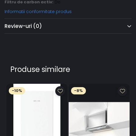
Filtru de carbon activ:
Da
Informatii conformitate produs
Review-uri
(0)
Produse similare
-10%
-8%