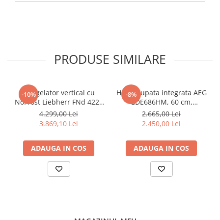
PRODUSE SIMILARE
Congelator vertical cu
Hota grupata integrata AEG
-10%
-8%
NoFrost Liebherr FNd 4224
GDE686HM, 60 cm,
Plus, NoFrost
Conectivitate plita, 1 motor,
4.299,00 Lei
2.665,00 Lei
3 viteze + intensiv, 1 filtru
3.869,10 Lei
2.450,00 Lei
de aluminiu lavabil, Putere
de absorbtie - 750 mc/h,
ADAUGA IN COS
ADAUGA IN COS
Control electronic, Argintiu