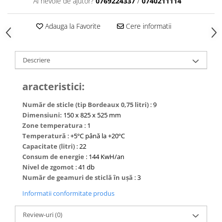
Ai nevoie de ajutor?
0769224337
/
0740211114
Adauga la Favorite
Cere informatii
Descriere
aracteristici:
Număr de sticle (tip Bordeaux 0,75 litri)
: 9
Dimensiuni:
150 x 825 x 525 mm
Zone temperatura
: 1
Temperatură
: +5ºC până la +20ºC
Capacitate (litri)
: 22
Consum de energie
: 144 KwH/an
Nivel de zgomot
: 41 db
Număr de geamuri de sticlă în ușă
: 3
Informatii conformitate produs
Review-uri
(0)