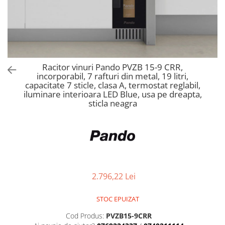
Aspiratoare verticale
Apiratoare cu sac
Aspiratoare fara sac
Ingrijirea rufelor si a vaselor
Masini de spalat vase
Racitor vinuri Pando PVZB 15-9 CRR,
Masini de spalat rufe
incorporabil, 7 rafturi din metal, 19 litri,
capacitate 7 sticle, clasa A, termostat reglabil,
Masini de spalat rufe cu uscator
iluminare interioara LED Blue, usa pe dreapta,
Uscatoare de rufe
sticla neagra
2.796,22 Lei
STOC EPUIZAT
Cod Produs:
PVZB15-9CRR