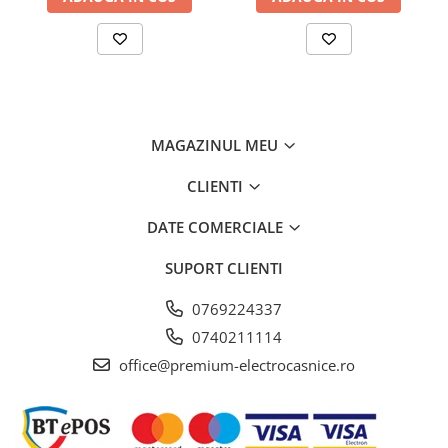
Când deschideţi compartimentul congelatorului, doriţi să
vedeţi produse alimentare congelate – dar în niciun caz
gheaţă şi condens. NoFrost protejează spaţiul de congelare
de îngheţ nedorit, care consumă multă energie şi este
uneori costisitoare. NoFrost înseamnă: Gata cu
decongelarea laborioasă şi consumatoare de timp a
compartimentului congelatorului, mai mult timp pentru alte
MAGAZINUL MEU
lucruri – economisirea banilor.
CLIENTI
DATE COMERCIALE
SUPORT CLIENTI
0769224337
0740211114
office@premium-electrocasnice.ro
SmartDeviceBox cu posibilitate