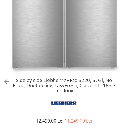
Aspiratoare verticale
Apiratoare cu sac
Aspiratoare fara sac
Ingrijirea rufelor si a vaselor
Masini de spalat vase
Masini de spalat rufe
Masini de spalat rufe cu uscator
Uscatoare de rufe
Side by side Liebherr XRFsd 5220, 676 l, No
Frost, DuoCooling, EasyFresh, Clasa D, H 185.5
cm, Inox
12.499,00 Lei
11.249,10 Lei