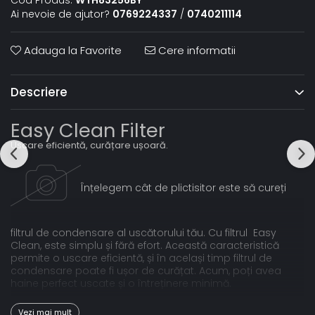
Ai nevoie de ajutor?
0769224337
/
0740211114
Adauga la Favorite
Cere informatii
Descriere
Easy Clean Filter
Uscare eficientă, curățare ușoară.
Înțelegem cât de plictisitor este să cureți
filtrul de condensare al uscătorului tău. Cu filtrul Easy
Clean, este simplu și fără efort. Această caracteristică
permite o uscare eficientă, și în același timp filtrul de
condensare poate fi ușor de curățat. Acum, poți avea
haine perfect uscate și o întreținere minimă.
AutoDry
Vezi mai mult