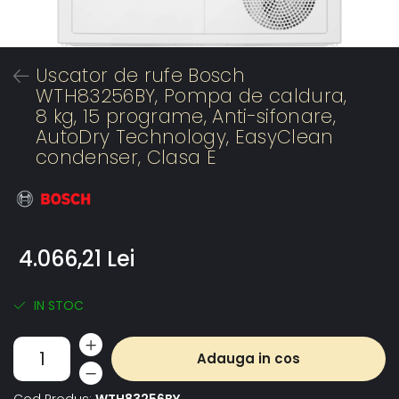
Uscator de rufe Bosch
WTH83256BY, Pompa de caldura,
8 kg, 15 programe, Anti-sifonare,
AutoDry Technology, EasyClean
condenser, Clasa E
4.066,21 Lei
IN STOC
Adauga in cos
Cod Produs:
WTH83256BY