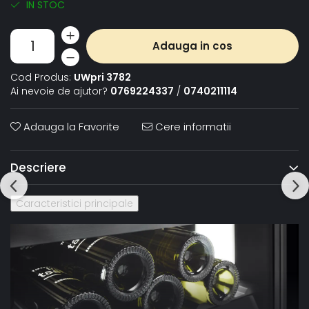
IN STOC
Adauga in cos
Cod Produs:
UWpri 3782
Ai nevoie de ajutor?
0769224337
/
0740211114
Adauga la Favorite
Cere informatii
Descriere
Caracteristici principale