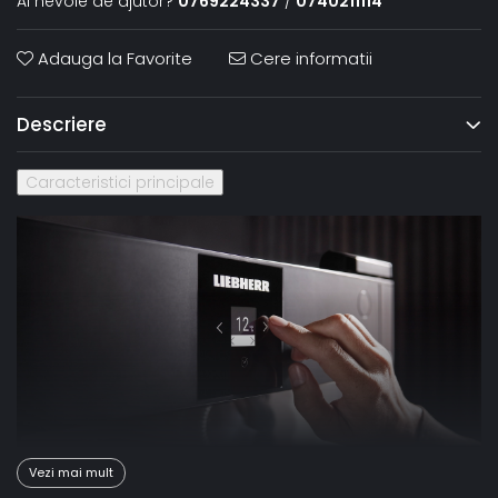
Ai nevoie de ajutor?
0769224337
/
0740211114
Adauga la Favorite
Cere informatii
Descriere
Caracteristici principale
Vezi mai mult