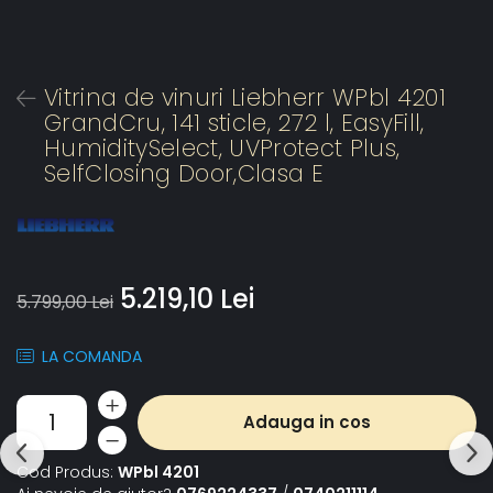
Vitrina de vinuri Liebherr WPbl 4201
GrandCru, 141 sticle, 272 l, EasyFill,
HumiditySelect, UVProtect Plus,
SelfClosing Door,Clasa E
5.219,10 Lei
5.799,00 Lei
LA COMANDA
Adauga in cos
Cod Produs:
WPbl 4201