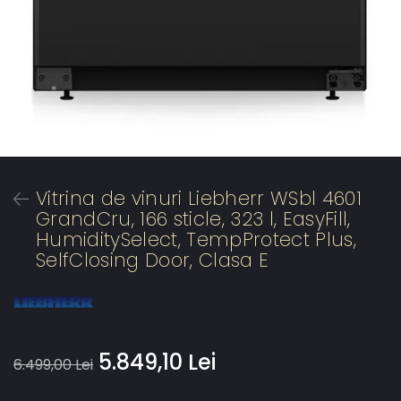
Vitrina de vinuri Liebherr WSbl 4601
GrandCru, 166 sticle, 323 l, EasyFill,
HumiditySelect, TempProtect Plus,
SelfClosing Door, Clasa E
5.849,10 Lei
6.499,00 Lei