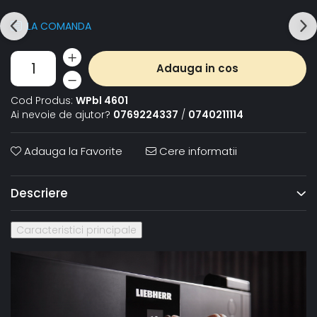
LA COMANDA
Adauga in cos
Cod Produs:
WPbl 4601
Ai nevoie de ajutor?
0769224337
/
0740211114
Adauga la Favorite
Cere informatii
Descriere
Caracteristici principale