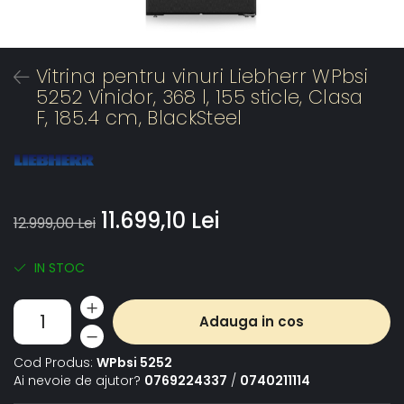
Vitrina pentru vinuri Liebherr WPbsi
5252 Vinidor, 368 l, 155 sticle, Clasa
F, 185.4 cm, BlackSteel
11.699,10 Lei
12.999,00 Lei
IN STOC
Adauga in cos
Cod Produs:
WPbsi 5252
Ai nevoie de ajutor?
0769224337
/
0740211114