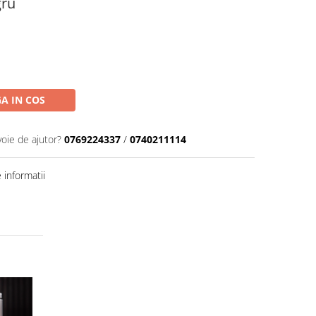
gru
A IN COS
voie de ajutor?
0769224337
/
0740211114
informatii