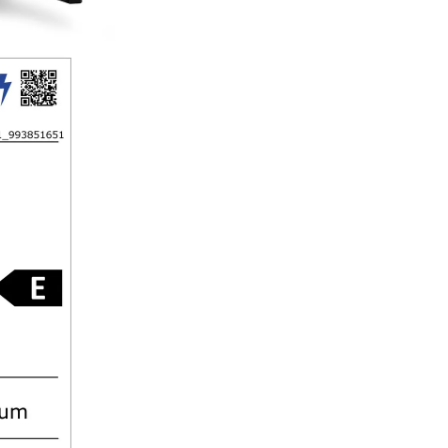
cărbune activ care elimină în
fiabil mirosurile de toate tipuri
Aceasta înseamnă că vinul îşi 
păstra buchetul pur. Pentru a
asigura că rămâne aşa, aparat
Liebherr vă reaminteşte la fie
luni să schimbaţi filtrul, lucru p
puteţi face singur.
Ecran tactil
Operarea aparatului de depozi
vinurilor este mai fină decât u
vară. Designul de înaltă calitat
afişajului tactil LC permite sel
cu uşurinţă a tuturor funcţiilor