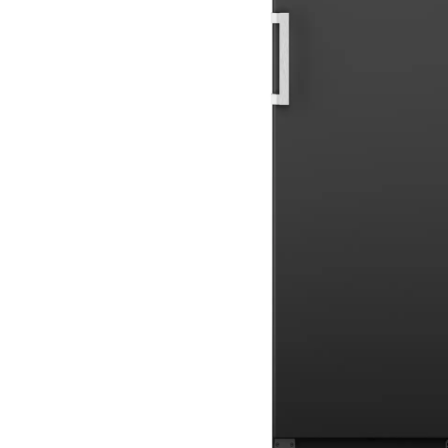
Aspiratoare verticale
Apiratoare cu sac
Aspiratoare fara sac
Ingrijirea rufelor si a vaselor
Masini de spalat vase
Masini de spalat rufe
Masini de spalat rufe cu uscator
Uscatoare de rufe