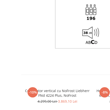
Congelator vertical cu NoFrost Liebherr
Hota gr
-10%
-8%
FNd 4224 Plus, NoFrost
60 cm,
viteze 
4.299,00 Lei
3.869,10 Lei
lavabil,
C