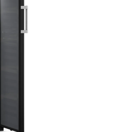
aceea, aparatele noastre de
depozitare a vinurilor garante
depozitare blândă cu compre
deosebit de silenţioase special
dezvoltate de Liebherr şi raftu
stabile din lemn de fag masiv.
lucru îi permite vinului să se
maturizeze în linişte şi netulbu
Filtrul de cărbun
activ FreshAir
Pentru a vă asigura că vinul s
maturiza la o calitate optimă a
aerului, toate aparatele de de
a vinurilor Liebherr au un filtr