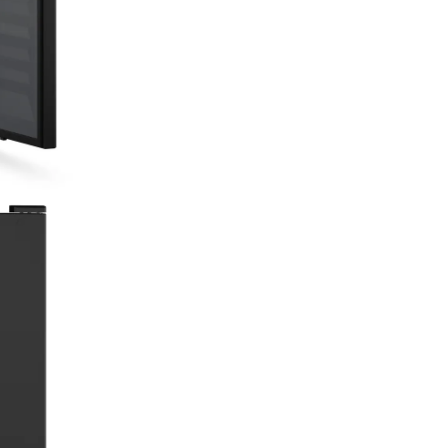
TempProtect Plu
Dublă protecţie. Cu TempProt
Plus, vitrinele noastre de depo
vinului măsoară constant
temperatura prin doi senzori.
lucru vă oferă dubla asigurare
vinurile vă sunt protejate faţă
fluctuaţiile de temperatură. A
lucru se datorează faptului că 
alertat de îndată ce unul dintr
senzori detectează o schimba
semnificativă a temperaturii,
permiţându-vă să luaţi măsuri