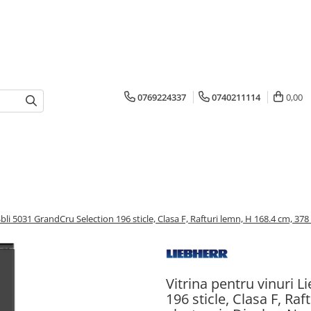
0769224337
0740211114
0,00
bli 5031 GrandCru Selection 196 sticle, Clasa F, Rafturi lemn, H 168.4 cm, 378 
Vitrina pentru vinuri 
196 sticle, Clasa F, Raf