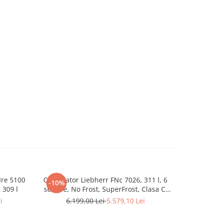
njate
etului
a le
ificaţi
ai uşor,
ent pe
 produs
6
ction
Ire 5100
Congelator Liebherr FNc 7026, 311 l, 6
Combina
-10%
-10%
 309 l
sertare, No Frost, SuperFrost, Clasa C,
LIEBHERR
FrostProtect, Touch Display, H 165.5 cm,
193.8 
i
6.199,00 Lei
5.579,10 Lei
14.
Alb
BioFresh