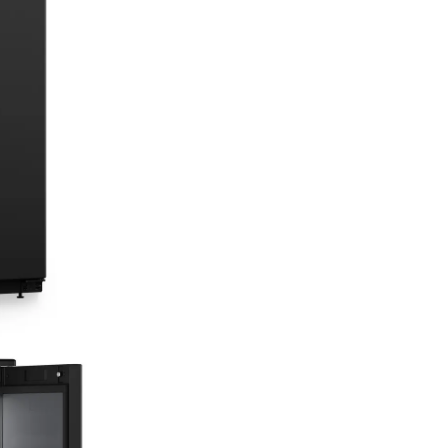
HumidityControl
Condițiile pentru climatul perf
fi create doar prin combinația
de temperatură și umiditate.
HumidityControl vă permite s
ajustați umiditatea în funcție 
nevoile dvs. Pentru un climat
de depozitare și pentru oport
de a vă bucura de prospețime
un timp și mai îndelungat.
VibrateSafe
Vinul are nevoie de pace şi lini