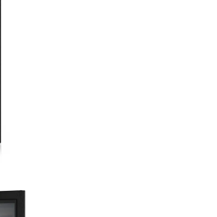
TempProtect Plu
Dublă protecție. Cu TempProt
Plus, vitrinele noastre de tem
vinurilor măsoară constant
temperatura cu doi senzori. A
lucru vă oferă dubla asigurare
vinurile vă sunt protejate față
fluctuațiile de temperatură. A
lucru se datorează faptului că 
alertat de îndată ce unul dintr
senzori detectează o schimba
semnificativă a temperaturii,
permiţându-vă să luaţi măsuri