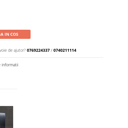
A IN COS
voie de ajutor?
0769224337
/
0740211114
informatii