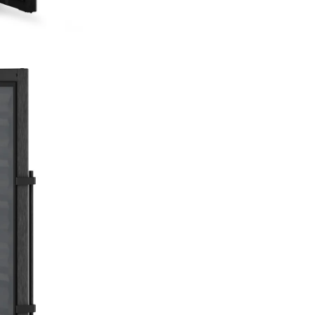
siguranță cu delicatețe, cu
compresoare deosebit de sile
concepute special de Liebherr 
rafturi din lemn masiv de fag. 
lucru îi permite vinului să se
maturizeze în linişte şi netulbu
Filtru cu cărbun
FreshAir
Pentru a asigura maturizarea 
dumneavoastră într-un aer de 
optimă, toate vitrinele de te
a vinurilor Liebherr au un filtr
cărbune activ care elimină în
fiabil mirosurile de toate tipuri