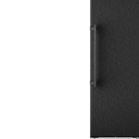
Aspiratoare verticale
Apiratoare cu sac
Aspiratoare fara sac
Ingrijirea rufelor si a vaselor
Masini de spalat vase
Masini de spalat rufe
Masini de spalat rufe cu uscator
Uscatoare de rufe