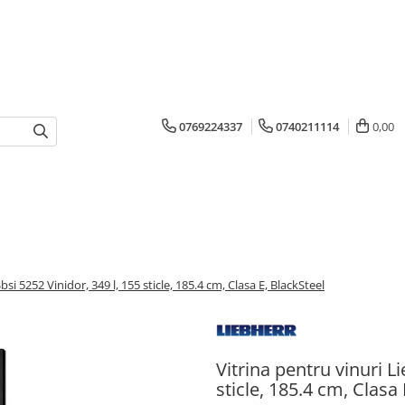
0769224337
0740211114
0,00
si 5252 Vinidor, 349 l, 155 sticle, 185.4 cm, Clasa E, BlackSteel
Vitrina pentru vinuri L
sticle, 185.4 cm, Clasa 