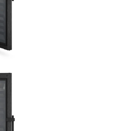
Aceasta înseamnă că vinul își 
păstra buchetul pur. Pentru a
asigura că rămâne aşa, aparat
Liebherr vă reaminteşte la fie
luni să schimbaţi filtrul, lucru p
puteţi face singur.
Informații generale despre
Clasificare
Vinidor
GTIN
401680317093
Grupă de
Frigider de
produse
depozitare a vi
pe mai multe 
individuale de
temperatură
Putere si consum
Tensiune
220-
~