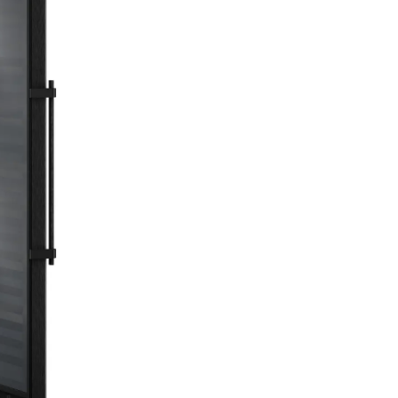
HumiditySelect
Nu vă lăsaţi dopurile să se sf
Cu HumiditySelect, puteți set
umiditatea de pe afișajul mod
Vinidor la două niveluri: „Umid
standard” şi „Umiditate ridicat
simplu şi benefic pentru vin, 
umiditatea optimă asigură că
dopurile rămân umede şi ţin st
închise etanş.
VibrateSafe
Vinul are nevoie de pace și lini
aceea, vitrinele noastre de t
a vinurilor garantează păstrar