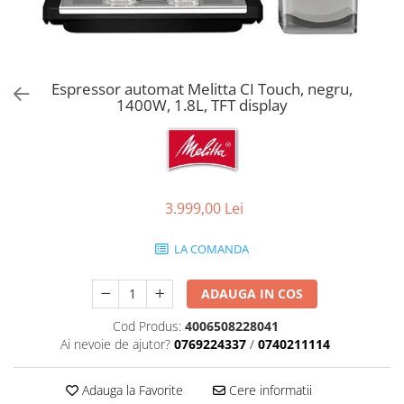
Aspiratoare verticale
Apiratoare cu sac
Aspiratoare fara sac
Ingrijirea rufelor si a vaselor
Espressor automat Melitta CI Touch, negru,
1400W, 1.8L, TFT display
Masini de spalat vase
Masini de spalat rufe
Masini de spalat rufe cu uscator
Uscatoare de rufe
3.999,00 Lei
LA COMANDA
ADAUGA IN COS
Cod Produs:
4006508228041
Ai nevoie de ajutor?
0769224337
/
0740211114
Adauga la Favorite
Cere informatii