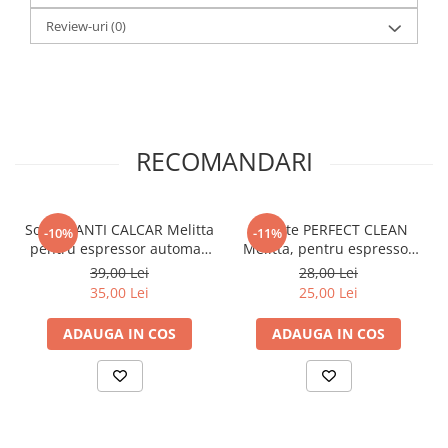
Review-uri
(0)
Selectare manuală a gradului de macinare
RECOMANDARI
Soluție ANTI CALCAR Melitta
Tablete PERFECT CLEAN
-10%
-11%
pentru espressor automat,
Melitta, pentru espressor
250ml, 2 utilizari
automat, 4x1.8g, 4 utilizari
39,00 Lei
28,00 Lei
35,00 Lei
25,00 Lei
Operare simplă cu o singură atingere
ADAUGA IN COS
ADAUGA IN COS