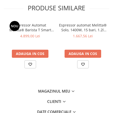
PRODUSE SIMILARE
Cel mai bun gust al cafelei
Espressor Automat
Espressor automat Melitta®
NOU
Melitta® Barista T Smart
Solo, 1400W, 15 bari, 1.2l,
F830-101, 15 Bari, LCD
Rezervor boabe, 20cm,
4.899,00 Lei
1.667,56 Lei
Touch, 18 specialitati ,
Silver
aplicatia Melitta Connect,
recipient boabe 2
ADAUGA IN COS
ADAUGA IN COS
compartimente
MAGAZINUL MEU
CLIENTI
Procesul nostru de preparare asigură dezvoltarea optimă 
DATE COMERCIALE