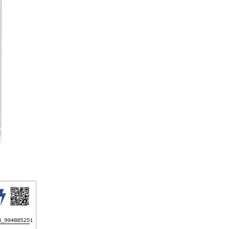
Display tactil
Cu adevărat emoţionant: Prin 
ul tactil operaţi aparatul
dumneavoastră Liebherr simpl
intuitiv. Pe display sunt dispu
sistematizat vizual toate funcţi
o uşoară atingere selectaţi de
exemplu fără efort funcţiile sa
verificaţi temperatura actuală
frigiderului dumneavoastră.
VarioSpace