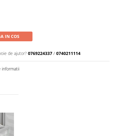
A IN COS
voie de ajutor?
0769224337
/
0740211114
informatii