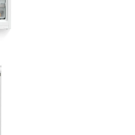
SmartDeviceBox
posibilitate de
postechipare
Doriţi să fiţi echipat pentru vii
Smart Home? Aparatul
dumneavoastră Liebherr vă sp
cu plăcere: Îl puteţi postechip
SmartDeviceBox, care vă aduc
aparatul dumneavoastră Lieb
internet. SmartDeviceBox se 
încorpora în câţiva paşi simpli 
deschide deja de astăzi între
a posibilităţilor digitale.