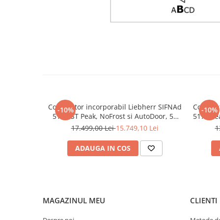
Congelator incorporabil Liebherr SIFNAd
Congelat
-10%
-10%
5188-ST Peak, NoFrost si AutoDoor, 56
5178 Pea
cm, 213 l, SmartDeviceBox, IceTower,
17.499,00 Lei
15.749,10 Lei
1
Iluminarea plafonului LED, Clasa D
ADAUGA IN COS
MAGAZINUL MEU
CLIENTI