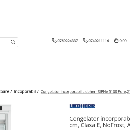
0769224337
0740211114
0,00
toare /
Incoporabil /
Congelator incorporabil Liebherr SIFNe 5108 Pure,213
Congelator incorporabi
cm, Clasa E, NoFrost, 