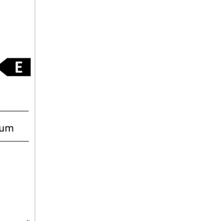
Căutați un loc unde să depozit
siguranță un tort de înghețată
supraetajat până la petrecere
vară? Nicio problemă pentru
congelatorul dumneavoastră
Liebherr: acesta știe că uneori
nevoie de mai mult spațiu. Da
VarioSpace, puteți îndepărta p
simplu sertarele individuale al
congelatorului - și gata: aveți l
dispoziție mai mult spațiu de
depozitare!
SuperSilent
Psssst – ascultaţi cu atenţie: 