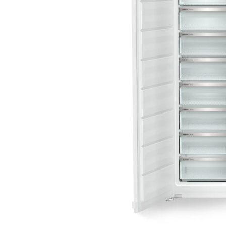
Aspiratoare verticale
Apiratoare cu sac
Aspiratoare fara sac
Ingrijirea rufelor si a vaselor
Masini de spalat vase
Masini de spalat rufe
Masini de spalat rufe cu uscator
Uscatoare de rufe