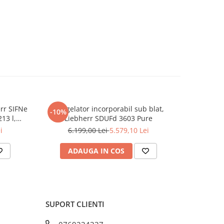
atât de
ţi
 stă în
um
ele sunt
c
ai ce
rr SIFNe
Congelator incorporabil sub blat,
Congel
-10%
-10%
13 l,
Liebherr SDUFd 3603 Pure
Liebherr SUFc
Silent,
Display
i
6.199,00 Lei
5.579,10 Lei
6.
ADAUGA IN COS
AD
ar
SUPORT CLIENTI
 sunt