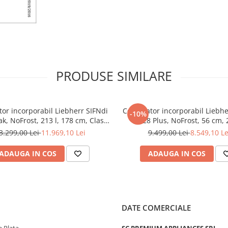
dumneavoastră Liebherr este 
silenţios, că trebuie să vă lungi
urechile pentru a-l percepe. Ce
spatele acestui lucru? Toate
componentele de răcire prec
compresoarele, supapele,
ventilatoarele şi vaporizatoar
PRODUSE SIMILARE
optimizate şi adaptate recipro
perfect. Astfel încât să auziţi în
bucătăria dumneavoastră num
doriţi.
or incorporabil Liebherr SIFNdi
Congelator incorporabil Liebhe
-10%
k, NoFrost, 213 l, 178 cm, Clasa
5128 Plus, NoFrost, 56 cm, 2
D, Alb
SoftSystem, SuperFrost, Super
3.299,00 Lei
11.969,10 Lei
9.499,00 Lei
8.549,10 Le
Clasa E
ADAUGA IN COS
ADAUGA IN COS
Ghid pentru sert
DATE COMERCIALE
integrat
Când sertarele congelatorului