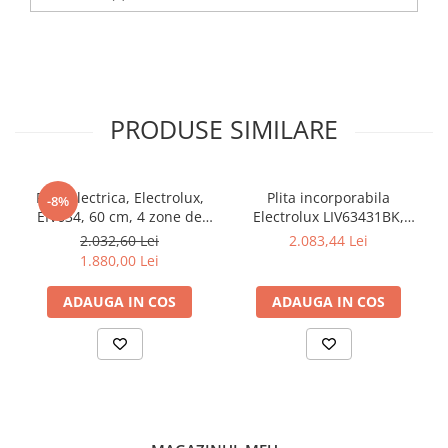
PRODUSE SIMILARE
Plita electrica, Electrolux,
Plita incorporabila
-8%
EIV634, 60 cm, 4 zone de
Electrolux LIV63431BK,
gatit, Negru
Inductie, 4 zone de gatit,
2.032,60 Lei
2.083,44 Lei
Touch control, Timer,
1.880,00 Lei
Booster, 60 cm
ADAUGA IN COS
ADAUGA IN COS
Cronometrează fără efort
fiecare pas al reţetei