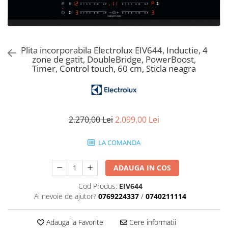
Aspiratoare verticale
Apiratoare cu sac
Aspiratoare fara sac
Ingrijirea rufelor si a vaselor
Plita incorporabila Electrolux EIV644, Inductie, 4
zone de gatit, DoubleBridge, PowerBoost,
Masini de spalat vase
Timer, Control touch, 60 cm, Sticla neagra
Masini de spalat rufe
Masini de spalat rufe cu uscator
Uscatoare de rufe
2.270,00 Lei
2.099,00 Lei
LA COMANDA
ADAUGA IN COS
Cod Produs:
EIV644
Ai nevoie de ajutor?
0769224337
/
0740211114
Adauga la Favorite
Cere informatii