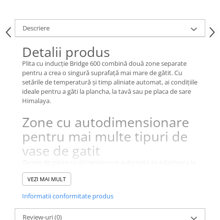
Descriere
Detalii produs
Plita cu inducţie Bridge 600 combină două zone separate
pentru a crea o singură suprafaţă mai mare de gătit. Cu
setările de temperatură și timp aliniate automat, ai condiţiile
ideale pentru a găti la plancha, la tavă sau pe placa de sare
Himalaya.
Zone cu autodimensionare
pentru mai multe tipuri de
vase de gatit
Zonele de gatire cu dimensionare automata se adapteaza la
dimensiunea vaselor imediat ce sunt acoperite. Zonele ofera
VEZI MAI MULT
acoperire totala, in functie de dimensiunea vasului (conform
instructiunilor si in limita dimensiunilor din manualul de
Informatii conformitate produs
utilizare), asigurand caldura fara nicio pierdere a
performantei. Beneficiaza de un gatit exact si eficient cu
Review-uri
(0)
zonele cu autodimensionare.