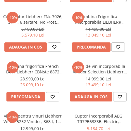
Congelator Liebherr FNc 7026,
Combina Frigorifica
-10%
-10%
311 l, 6 sertare, No Frost,
Incorporabila LIEBHERR
SuperFrost, Clasa C,
ICBNci 5663 Prime, 276l, H
6.199,00 Lei
14.499,00 Lei
FrostProtect, Touch Display, H
193.8 cm, NoFrost,
5.579,10 Lei
13.049,10 Lei
165.5 cm, Alb
DuoCooling, BioFresh,
SuperSilent, Clasa C, Alb
ADAUGA IN COS
PRECOMANDA
Combina frigorifica French
Vitrina de vin incorporabila
-10%
-10%
Door Liebherr CBNste 8872
Vinidor Selection Liebherr
Premium, BioFresh si NoFrost,
UWpri 3782, doua zone, 101 l,
28.999,00 Lei
14.999,00 Lei
IceMaker, DuoCooling, 522 l,
38 sticle, UVProtect Plus,
26.099,10 Lei
13.499,10 Lei
Clasa E
HumiditySelect,
SmartDeviceBox, Clasa F
PRECOMANDA
ADAUGA IN COS
Vitrina pentru vinuri Liebherr
Cuptor incorporabil AEG
-10%
WPbsi 5252 Vinidor, 368 l, 155
TR7PB63ZSB, Electric,
sticle, Clasa F, 185.4 cm,
SteamCrisp-gatire cu abur,
12.999,00 Lei
5.184,70 Lei