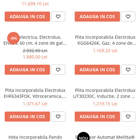
BlackSteel
Conectivitate WI-FI,
11.699,10 Lei
Autocuratare pirolitica,
Control touch, 167 programe
ADAUGA IN COS
ADAUGA IN COS
predefinite, Senzor gatire,
Inchidere amortizata a us
Plita electrica, Electrolux,
Plita incorporabila Electrolux
-8%
EIV634, 60 cm, 4 zone de gatit,
KGG6426K, Gaz, 4 zone de
Negru
gatit, Aprindere electrica,
2.032,60 Lei
1.169,33 Lei
Gratare fonta, Gratare fonta,
1.880,00 Lei
60 cm, Sticla neagra
Electrolux Vezi toate
ADAUGA IN COS
ADAUGA IN COS
produsele
Plita incorporabila Electrolux
Plita incorporabila Electrolux
EHF6343FOK, Vitroceramica, 4
LIT30230C, Inductie, 2 zone de
zone gatit, Control touch, 59
gatit, Power boost, Control
1.371,67 Lei
1.219,15 Lei
cm, Sticla neagra
touch, 29 cm, Negru
ADAUGA IN COS
ADAUGA IN COS
Hota incorporabila Pando
Espressor Automat Melitta®
NOU