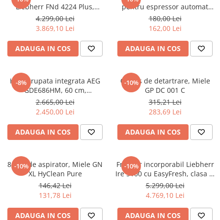
Aspiratoare verticale
Liebherr FNd 4224 Plus,
pentru espressor automat
NoFrost
Melitta
4.299,00 Lei
180,00 Lei
Apiratoare cu sac
3.869,10 Lei
162,00 Lei
Aspiratoare fara sac
Ingrijirea rufelor si a vaselor
ADAUGA IN COS
ADAUGA IN COS
Masini de spalat vase
Masini de spalat rufe
Hota grupata integrata AEG
Cartus de detartrare, Miele
-8%
-10%
Masini de spalat rufe cu uscator
GDE686HM, 60 cm,
GP DC 001 C
Uscatoare de rufe
Conectivitate plita, 1 motor, 3
2.665,00 Lei
315,21 Lei
viteze + intensiv, 1 filtru de
2.450,00 Lei
283,69 Lei
aluminiu lavabil, Putere de
absorbtie - 750 mc/h, Control
ADAUGA IN COS
ADAUGA IN COS
electronic, Argintiu
8 saci de aspirator, Miele GN
Frigider incorporabil Liebherr
-10%
-10%
XL HyClean Pure
Ire 5100 cu EasyFresh, clasa E,
volum 309 l
146,42 Lei
5.299,00 Lei
131,78 Lei
4.769,10 Lei
ADAUGA IN COS
ADAUGA IN COS