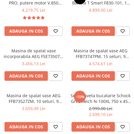
PRO, putere motor V.850
Barista T Smart F830-101, 15
mc/h, 52 cm, inox, A+, filtre
Bari, LCD Touch, 18
4.219,75 Lei
4.899,00 Lei
profesionale din inox
specialitati , aplicatia Melitta
Connect, recipient boabe 2
compartimente
ADAUGA IN COS
ADAUGA IN COS
Masina de spalat vase
Masina de spalat vase AEG
incorporabila AEG FSE73507P,
FFB73747PM, 15 seturi, 9
10 seturi, 7 programe, Clasa
programe, Motor Inverter,
3.456,13 Lei
4.574,61 Lei
D, AirDry, Motor Inverter,
Clasa D, AirDry, Afisaj digital,
Quick Select, SatelliteClean,
60 cm, Inox
ADAUGA IN COS
ADAUGA IN COS
45 cm, Alb
Masina de spalat vase AEG
Set chiuveta bucatarie Schock
-10%
FFB73527ZM, 10 seturi, 9
Greenwich N-100XL 750 x 456
programe, Motor Inverter,
mm Cristadur Puro, negru
3.659,49 Lei
2.999,00 Lei
Clasa D, AirDry, Pro Clean,
intens cu parti vizibile si
2.699,10 Lei
Afisaj digital, Inox
baterie bucatarie Schock
Kavus cu cap extractibil Puro
ADAUGA IN COS
ADAUGA IN COS