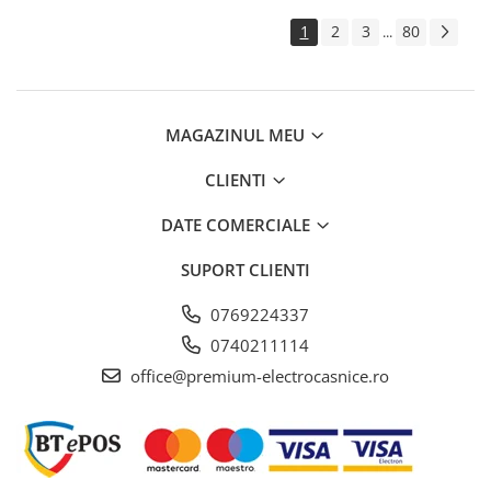
1
2
3
80
...
MAGAZINUL MEU
CLIENTI
DATE COMERCIALE
SUPORT CLIENTI
0769224337
0740211114
office@premium-electrocasnice.ro