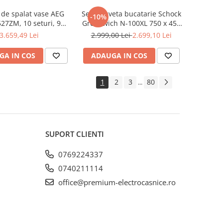
de spalat vase AEG
Set chiuveta bucatarie Schock
-10%
27ZM, 10 seturi, 9
Greenwich N-100XL 750 x 456
e, Motor Inverter,
mm Cristadur Puro, negru
3.659,49 Lei
2.999,00 Lei
2.699,10 Lei
, AirDry, Pro Clean,
intens cu parti vizibile si
saj digital, Inox
baterie bucatarie Schock
GA IN COS
ADAUGA IN COS
Kavus cu cap extractibil Puro
1
2
3
80
...
SUPORT CLIENTI
0769224337
0740211114
office@premium-electrocasnice.ro