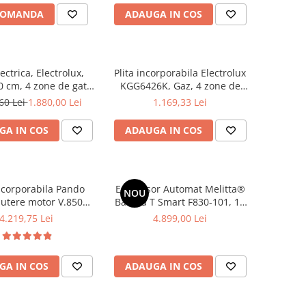
Clasa E
HumiditySelect,
COMANDA
ADAUGA IN COS
SmartDeviceBox, Clasa F
lectrica, Electrolux,
Plita incorporabila Electrolux
0 cm, 4 zone de gatit,
KGG6426K, Gaz, 4 zone de
Negru
gatit, Aprindere electrica,
60 Lei
1.880,00 Lei
1.169,33 Lei
Gratare fonta, Gratare fonta,
60 cm, Sticla neagra Electrolux
GA IN COS
ADAUGA IN COS
Vezi toate produsele
ncorporabila Pando
Espressor Automat Melitta®
NOU
utere motor V.850
Barista T Smart F830-101, 15
 cm, inox, A+, filtre
Bari, LCD Touch, 18
4.219,75 Lei
4.899,00 Lei
esionale din inox
specialitati , aplicatia Melitta
Connect, recipient boabe 2
compartimente
GA IN COS
ADAUGA IN COS