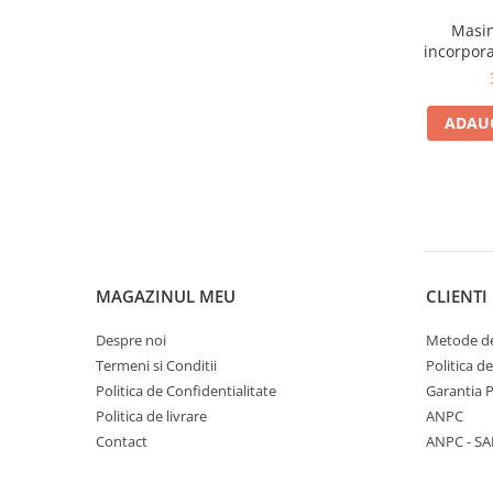
Masin
incorpor
10 setur
D, AirD
Quick Se
ADAUG
MAGAZINUL MEU
CLIENTI
Despre noi
Metode de
Termeni si Conditii
Politica d
Politica de Confidentialitate
Garantia 
Politica de livrare
ANPC
Contact
ANPC - SA