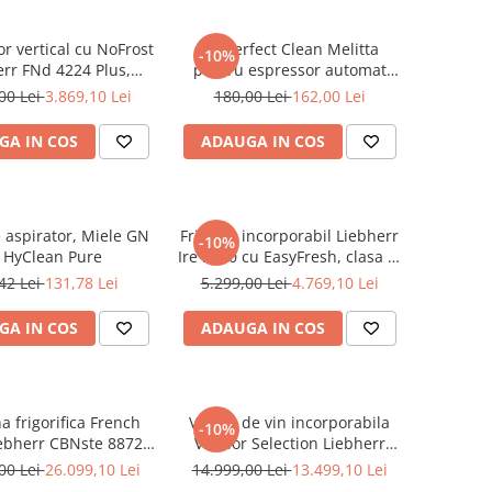
r vertical cu NoFrost
Kit perfect Clean Melitta
-10%
err FNd 4224 Plus,
pentru espressor automat
NoFrost
Melitta
00 Lei
3.869,10 Lei
180,00 Lei
162,00 Lei
GA IN COS
ADAUGA IN COS
e aspirator, Miele GN
Frigider incorporabil Liebherr
-10%
 HyClean Pure
Ire 5100 cu EasyFresh, clasa E,
volum 309 l
42 Lei
131,78 Lei
5.299,00 Lei
4.769,10 Lei
GA IN COS
ADAUGA IN COS
 frigorifica French
Vitrina de vin incorporabila
-10%
ebherr CBNste 8872
Vinidor Selection Liebherr
 BioFresh si NoFrost,
UWpri 3782, doua zone, 101 l,
00 Lei
26.099,10 Lei
14.999,00 Lei
13.499,10 Lei
, DuoCooling, 522 l,
38 sticle, UVProtect Plus,