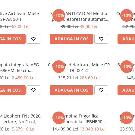
ctive AirClean, Miele
Soluție ANTI CALCAR Melitta
Congelato
-10%
-10%
SF-AA 50-1
pentru espressor automat,
Liebh
250ml, 2 utilizari
00 Lei
63,00 Lei
39,00 Lei
35,00 Lei
4.299,
A IN COS
ADAUGA IN COS
ADAU
upata integrata AEG
Cartus de detartrare, Miele GP
8 saci d
-10%
-10%
686HM, 60 cm,
DC 001 C
XL
tate plita, 1 motor, 3
00 Lei
2.450,00 Lei
315,21 Lei
283,69 Lei
146,
 intensiv, 1 filtru de
 lavabil, Putere de
A IN COS
ADAUGA IN COS
ADAU
 - 750 mc/h, Control
tronic, Argintiu
r Liebherr FNc 7026,
Combina Frigorifica
Combina
-10%
-10%
6 sertare, No Frost,
Incorporabila LIEBHERR
Door Li
rFrost, Clasa C,
ICBNci 5663 Prime, 276l, H
Premium,
00 Lei
5.579,10 Lei
14.499,00 Lei
13.049,10 Lei
28.999,
ect, Touch Display, H
193.8 cm, NoFrost,
IceMaker