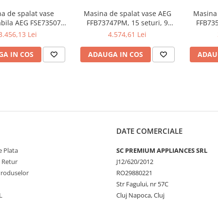
a de spalat vase
Masina de spalat vase AEG
Masina 
abila AEG FSE73507P,
FFB73747PM, 15 seturi, 9
FFB735
i, 7 programe, Clasa
programe, Motor Inverter,
program
3.456,13 Lei
4.574,61 Lei
ry, Motor Inverter,
Clasa D, AirDry, Afisaj digital,
Clasa D
lect, SatelliteClean,
60 cm, Inox
Afi
A IN COS
ADAUGA IN COS
ADAU
45 cm, Alb
DATE COMERCIALE
 Plata
SC PREMIUM APPLIANCES SRL
e Retur
J12/620/2012
Produselor
RO29880221
Str Fagului, nr 57C
L
Cluj Napoca, Cluj