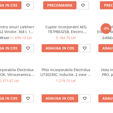
65.5 cm, Alb
DuoCooling, BioFresh,
A IN COS
PRECOMANDA
PRE
SuperSilent, Clasa C, Alb
entru vinuri Liebherr
Cuptor incorporabil AEG
Plita e
-8%
2 Vinidor, 368 l, 155
TR7PB63ZSB, Electric,
EIV634, 6
 Clasa F, 185.4 cm,
SteamCrisp-gatire cu abur,
00 Lei
11.699,10 Lei
5.184,70 Lei
2.032,
BlackSteel
Conectivitate WI-FI,
Autocuratare pirolitica,
A IN COS
ADAUGA IN COS
ADAU
Control touch, 167 programe
predefinite, Senzor gatire,
Inchidere amortizata a us
orporabila Electrolux
Plita incorporabila Electrolux
Hota i
OK, Vitroceramica, 4
LIT30230C, Inductie, 2 zone de
PRO, p
it, Control touch, 59
gatit, Power boost, Control
mc/h, 52
1.371,67 Lei
1.219,15 Lei
 Sticla neagra
touch, 29 cm, Negru
prof
A IN COS
ADAUGA IN COS
ADAU