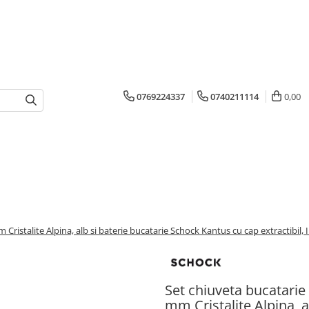
0769224337
0740211114
0,00
istalite Alpina, alb si baterie bucatarie Schock Kantus cu cap extractibil, 
Set chiuveta bucatari
mm Cristalite Alpina, 