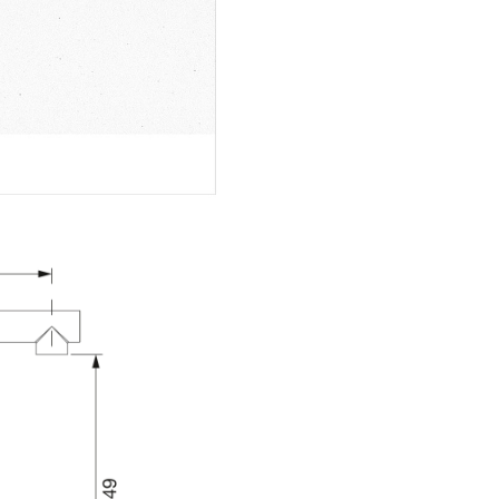
liniste in care toate problemel
dispar, ramanand doar placer
Pachetul include garnitura de
scurgere, ventil cos, sifon si c
Alpina
: Cu aspect semi-mat, 
nuanta de alb este eleganta, ca
confera prospetime spatiului. F
catifelat si suav aminteste de f
de colt, la fel de pretioase ca s
material.
Baterie bucatarie Schock 
inox periat cu cap extractib
cartus ceramic
- bateria Sch
Kantus de bucatarie, de inalta 
are cap de dus extractibil, iar
un confort sporit, ofera o raza
rotatie de 360°, care permite 
mare libertate de miscare in t
spalarii vaselor. In bucatariile
aglomerate, aceasta baterie c
inalt este ideala, eliminand
necesitatea plasarii vaselor m
robinet, permitandu-va sa cura
clatiti si umpleti cu usurinta. 