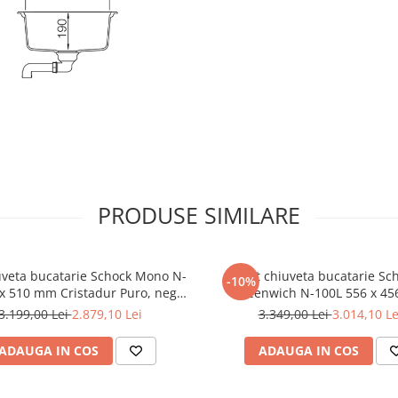
PRODUSE SIMILARE
uveta bucatarie Schock Mono N-
Set chiuveta bucatarie Sc
-10%
 x 510 mm Cristadur Puro, negru
Greenwich N-100L 556 x 4
ns cu parti vizibile si baterie
Cristadur Puro, negru intens 
3.199,00 Lei
2.879,10 Lei
3.349,00 Lei
3.014,10 Le
atarie Schock Kavus cu cap
vizibile si baterie bucatarie
extractibil Puro
Kavus cu cap extractibil 
ADAUGA IN COS
ADAUGA IN COS