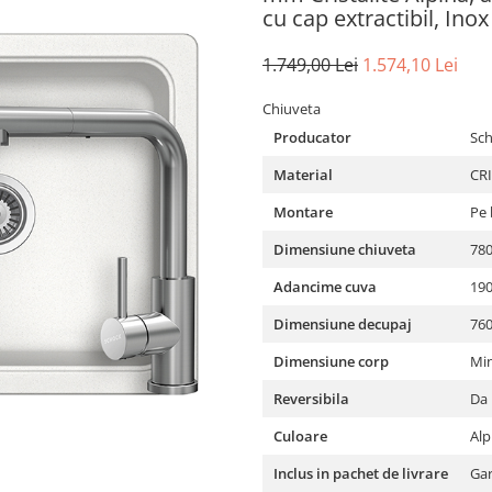
cu cap extractibil, Inox
1.749,00 Lei
1.574,10 Lei
Chiuveta
Producator
Sc
Material
CR
Montare
Pe 
Dimensiune chiuveta
78
Adancime cuva
19
Dimensiune decupaj
76
Dimensiune corp
Mi
Reversibila
Da
Culoare
Alp
Inclus in pachet de livrare
Gar