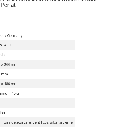
 Periat
hock Germany
ISTALITE
blat
0 x 500 mm
0 mm
0 x 480 mm
nimum 45 cm
ina
nitura de scurgere, ventil cos, sifon si cleme