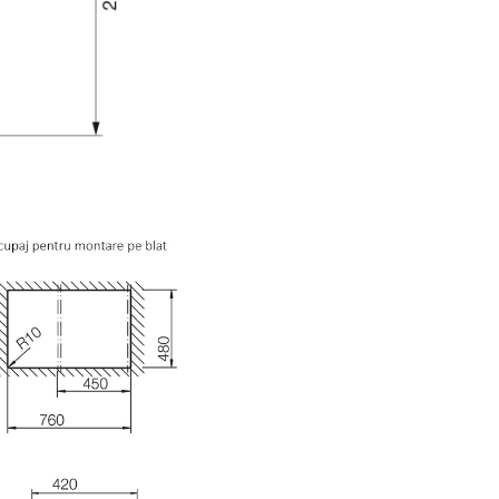
de livrare include furtunuri de
legatura flexibile de 500 mm si
de 3⁄8" pentru montare deoseb
usoara si sigura. Gaura necesa
pentru montarea bateriei treb
fie de Ø 35 mm.
SCHOCK
este inventatorul chi
din granit si este unul din
producatorii de top la nivel m
cu peste 30 de ani de experien
domeniu, prezent in peste 70 d
Peste 80% din chiuvetele de g
vandute la nivel mondial sunt
produse folosind tehnologia
dezvoltata si patentata de S
Linia de produse SCHOCK dis
chiuvete si robineti pentru fiec
si gust: modern, clasic sau rust
Toate chiuvetele SCHOCK sun
realizate din materiale durabile
ecologice si sunt fabricate excl
Germania respectand standar
calitate extrem de riguroase.