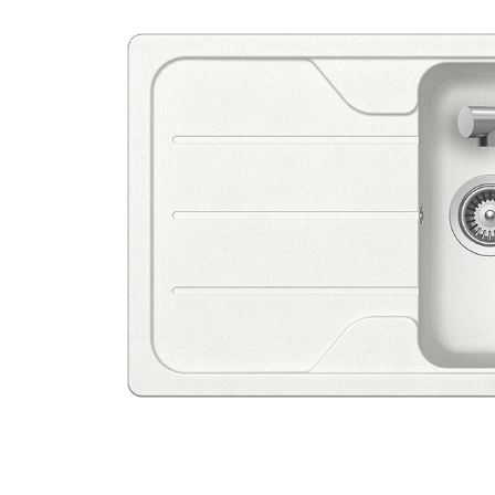
Aspiratoare verticale
Apiratoare cu sac
Aspiratoare fara sac
Ingrijirea rufelor si a vaselor
Masini de spalat vase
Masini de spalat rufe
Masini de spalat rufe cu uscator
Uscatoare de rufe