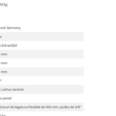
00 kg
hock Germany
ox
 Extractibil
8 mm
9 mm
5 mm
0°
c cartus ceramic
x periat
tunuri de legatura flexibile de 500 mm, piulita de 3/8"
0 kg