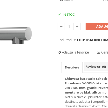
IN STOC
ADAUG
Cod Produs:
FOD10SALKNEED
Adauga la Favorite
Cere 
Review-uri
(0)
Descriere
Chiuveta bucatarie Schock
Formhaus D-100S Cristalite
780 x 500 mm, granit, revers
montare pe blat, alb
cu mon
blat si o cuva cu picurator, est
destinata adaptarii corpurilor
chiuveta de minim 45 cm. Chi