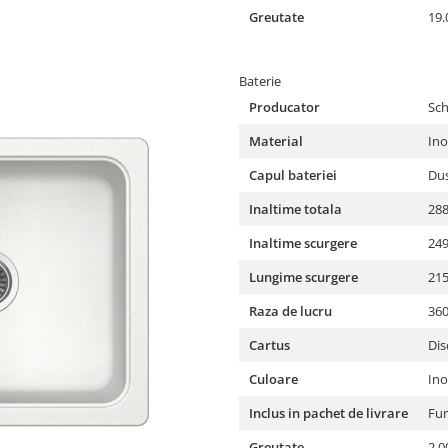
Greutate
19.
Baterie
Producator
Sc
Material
In
Capul bateriei
Dus
Inaltime totala
28
Inaltime scurgere
24
Lungime scurgere
21
Raza de lucru
36
Cartus
Dis
Culoare
Ino
Inclus in pachet de livrare
Fur
Greutate
2.0