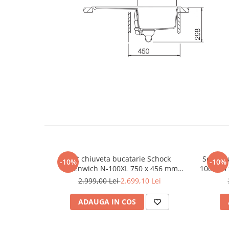
Set chiuveta bucatarie Schock
Set chi
-10%
-10%
Greenwich N-100XL 750 x 456 mm
100 570
Cristadur Puro, negru intens cu parti
inte
2.999,00 Lei
2.699,10 Lei
vizibile si baterie bucatarie Schock
buc
Kavus cu cap extractibil Puro
ADAUGA IN COS