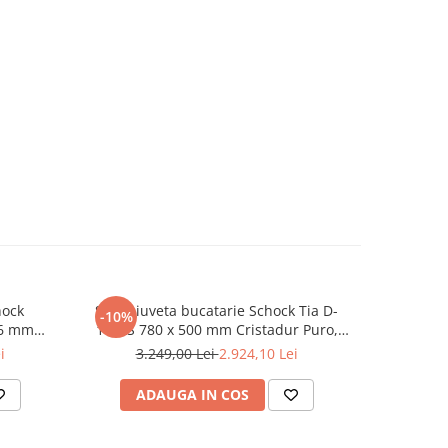
hock
Set chiuveta bucatarie Schock Tia D-
Set chiuve
-10%
56 mm
100LS 780 x 500 mm Cristadur Puro,
100L 650 
cu parti
negru intens cu parti vizibile si baterie
parti vizi
i
3.249,00 Lei
2.924,10 Lei
 Schock
bucatarie Schock Kavus cu cap
Schock Kan
Puro
extractibil Puro
ADAUGA IN COS
AD