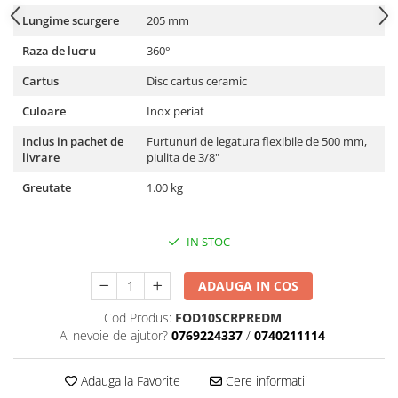
Lungime scurgere
205 mm
Raza de lucru
360°
Cartus
Disc cartus ceramic
Culoare
Inox periat
Inclus in pachet de
Furtunuri de legatura flexibile de 500 mm,
livrare
piulita de 3/8"
Greutate
1.00 kg
IN STOC
ADAUGA IN COS
Cod Produs:
FOD10SCRPREDM
Ai nevoie de ajutor?
0769224337
/
0740211114
Adauga la Favorite
Cere informatii