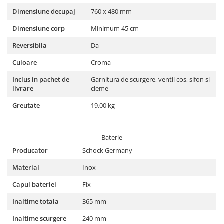
Dimensiune decupaj
760 x 480 mm
Dimensiune corp
Minimum 45 cm
Reversibila
Da
Culoare
Croma
Inclus in pachet de
Garnitura de scurgere, ventil cos, sifon si
livrare
cleme
Greutate
19.00 kg
Baterie
Producator
Schock Germany
Material
Inox
Capul bateriei
Fix
Inaltime totala
365 mm
Inaltime scurgere
240 mm