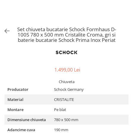
Aspiratoare verticale
Apiratoare cu sac
Aspiratoare fara sac
Ingrijirea rufelor si a vaselor
Set chiuveta bucatarie Schock Formhaus D-
100S 780 x 500 mm Cristalite Croma, gri si
Masini de spalat vase
baterie bucatarie Schock Prima Inox Periat
Masini de spalat rufe
Masini de spalat rufe cu uscator
Uscatoare de rufe
1.499,00 Lei
Chiuveta
Producator
Schock Germany
Material
CRISTALITE
Montare
Pe blat
Dimensiune chiuveta
780 x 500 mm
Adancime cuva
190 mm