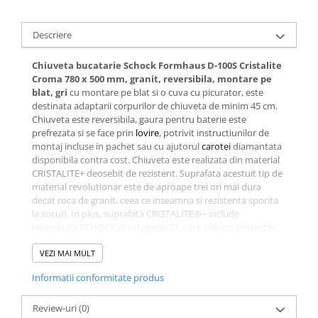
Descriere
Chiuveta bucatarie Schock Formhaus D-100S Cristalite
Croma 780 x 500 mm, granit, reversibila, montare pe
blat, gri
cu montare pe blat si o cuva cu picurator, este
destinata adaptarii corpurilor de chiuveta de minim 45 cm.
Chiuveta este reversibila, gaura pentru baterie este
prefrezata si se face prin
lovire
, potrivit instructiunilor de
montaj incluse in pachet sau cu ajutorul
carotei
diamantata
disponibila contra cost. Chiuveta este realizata din material
CRISTALITE+ deosebit de rezistent. Suprafata acestuit tip de
material revolutionar este de aproape trei ori mai dura
decat roca de granit, ceea ce inseamna si rezistenta sporita
la socuri. In plus, suprafata CRISTALITE®+ include
tehnologia SCHOCK proHygienic21, care asigura protectie
pentru intreaga dvs. familie atunci cand pregatiti alimentele,
dar si facilitate la intretinere si curatare. Acest model este
VEZI MAI MULT
disponibil intr-o paleta diversa de culori, pentru ca
Informatii conformitate produs
personalitatea dvs. sa se oglindeasca in tot ceea ce va
inconjoara si pentru ca bucataria sa devina acea oaza de
liniste in care toate problemele dispar, ramanand doar
Review-uri
(0)