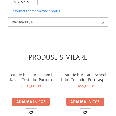
este o alegere potrivita.
VEZI MAI MULT
Accesoriile pentru instalare, cum sunt furtunurile de
alimentare si sistemul de prindere pe chiuveta sau pe blat
Informatii conformitate produs
sunt incluse.
Inaltimea totala a bateriei este de aproximativ 326mm iar
Review-uri
(0)
latimea bateriei este de aproximativ 200mm. Inaltimea de la
baza pana la perlator este de 201mm dar capul bateriei se
poate extrage din teava bateriei iar varful bateriei se poate
extinde aproximativ 600mm.
Greutate baterie impachetata: 2.30kg.
PRODUSE SIMILARE
Baterie bucatarie Schock
Baterie bucatarie Schock
Kavus Cristadur Puro cu
Laios Cristadur Puro, aspect
cap extractibil, aspect
granit, cartus ceramic,
1.199,00 Lei
1.499,00 Lei
granit, cartus ceramic,
negru intens
negru intens
ADAUGA IN COS
ADAUGA IN COS