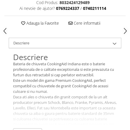
Cod Produs:
8032424129489
Ai nevoie de ajutor?
0769224337
/
0740211114
Adauga la Favorite
Cere informatii
Descriere
Descriere
Bateria de chiuveta CookingAid Indiana este o baterie
profesionala de o calitate exceptionala si este prevazuta cu
furtun dus retractabil si cap perlator extractibil.
Este un model din gama Premium CookingAid, perfect
compatibil cu chiuvetele de granit CookingAid de aceasi
culoare si nu numai.
Daca ati ales o chiuveta din granit compozit de la un alt
producator precum Schock, Blanco, Franke, Pyramis, Alveus,
Lavello, Elleci, Fat sau Montebella este important ca aceasta
chiuveta sa aiba o gaura pentru baterie standard de 35mm
si culoarea chiuvetei sa potriveasca cu culoarea baterie
CookingAid. In acest caz bateria CookingAid prezentata aici