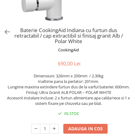
Aspiratoare verticale
Apiratoare cu sac
Aspiratoare fara sac
Ingrijirea rufelor si a vaselor
Baterie CookingAid Indiana cu furtun dus
retractabil / cap extractibil si finisaj granit Alb /
Masini de spalat vase
Polar White
Masini de spalat rufe
CookingAid
Masini de spalat rufe cu uscator
Uscatoare de rufe
690,00 Lei
Dimensiuni: 326mm x 200mm / 2.30kg
Inaltime pana la perlator: 201mm.
Lungime maxima extindere furtun dus de la varful bateriei: 600mm.
Finisaj: Ultra Granit ALB POLAR – POLAR WHITE
Accesorii instalare incluse: 2 x furtun alimentare apa calda/rece si 1 x
sistem fixare pe chiuveta sau pe blat.
IN STOC
ADAUGA IN COS