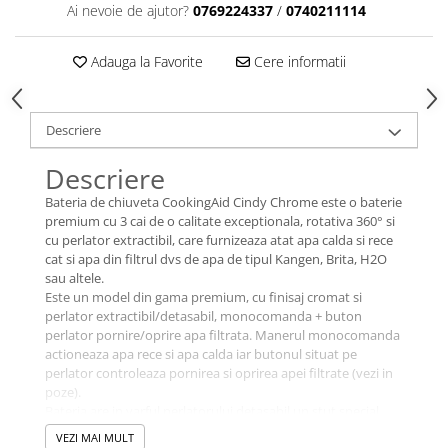
Ai nevoie de ajutor?
0769224337
/
0740211114
Adauga la Favorite
Cere informatii
Descriere
Descriere
Bateria de chiuveta CookingAid Cindy Chrome este o baterie
premium cu 3 cai de o calitate exceptionala, rotativa 360° si
cu perlator extractibil, care furnizeaza atat apa calda si rece
cat si apa din filtrul dvs de apa de tipul Kangen, Brita, H2O
sau altele.
Este un model din gama premium, cu finisaj cromat si
perlator extractibil/detasabil, monocomanda + buton
perlator pornire/oprire apa filtrata. Manerul monocomanda
actioneaza apa rece si apa calda iar butonul situat pe
perlator controleaza pornirea si oprirea apei filtrate (vezi in
poze).
Bateria are in varful perlatorului detasabil un stut special
prin care este furnizata apa filtrata, comandata de butonul
VEZI MAI MULT