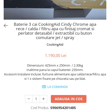
Aspiratoare verticale
Apiratoare cu sac
Aspiratoare fara sac
Ingrijirea rufelor si a vaselor
Baterie 3 cai CookingAid Cindy Chrome apa
rece / calda / filtru apa cu finisaj cromat si
Masini de spalat vase
perlator detasabil / extractibil cu buton
Masini de spalat rufe
comutare jet / spray
Masini de spalat rufe cu uscator
CookingAid
Uscatoare de rufe
1.190,00 Lei
Dimensiuni: 425mm x 250mm / 2.30kg
Inaltime pana la capul bateriei: 235mm.
Accesorii instalare incluse: furtune alimentare apa calda/rece/filtru apa
si 1 x sistem fixare pe chiuveta sau pe blat.
LA COMANDA
ADAUGA IN COS
Cod Produs:
5906954201485