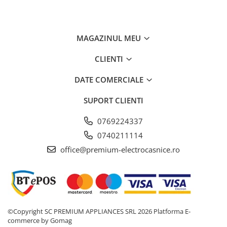
bateriei este de aproximativ 250mm. Inaltimea de la baza
pana la perlatorul pe unde iese apa este de 235mm.
Greutate baterie impachetata: 2.30kg.
Pentru orice intrebari, nu ezitati sa ne contactati pe email
MAGAZINUL MEU
sau la telefon.
CLIENTI
DATE COMERCIALE
SUPORT CLIENTI
0769224337
0740211114
office@premium-electrocasnice.ro
©Copyright SC PREMIUM APPLIANCES SRL 2026
Platforma E-
commerce by Gomag