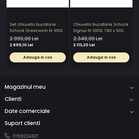
Set chiuveta bucatarie
Chiuveta bucatarie Schock
B
Schock Greenwich N-100XL
Signus N-100XL 790 x 500
S
750 x 456 mm Cristadur
mm Cristadur Puro, negru
e
2.999,00 Lei
2.348,00 Lei
1
Puro, negru intens cu parti
intens cu parti vizibile Puro
s
2.699,10 Lei
2.113,20 Lei
vizibile si baterie bucatarie
i
Schock Kavus cu cap
Adauga in cos
Adauga in cos
extractibil Puro
Magazinul meu
Clienti
Date comerciale
Suport clienti
0769224337