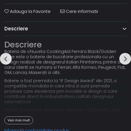
Adauga la Favorite
Cere informatii
Descriere
Descriere
Bateria de chiuveta CookingAid Ferrara Black/Golden
Rose este o baterie de bucatarie profesionala cu un
design realizat de designerul italian Pininfarina, printre ai
carui clienti se numara si Ferrari, Alfa Romeo, Peugeot, Fiat,
GM, Lancia, Maserati si altii.
Baterie a fost premiata la “IF Design Award” din 2021, o
competitie mondiala in care intra si sunt premiate
produse care exceleaza prin inovatie si design si care
contribuie direct la imbunatatirea calitatii designului
international.
Baterie face parte din gama premium CookingAid, este
confectionata din alama vopsita de cea mai buna
calitate si este prevazuta cu un furtun flexibil extractibil si
Vezi mai mult
cap perlator cu buton de schimbare de la jet central la
Informatii conformitate produs