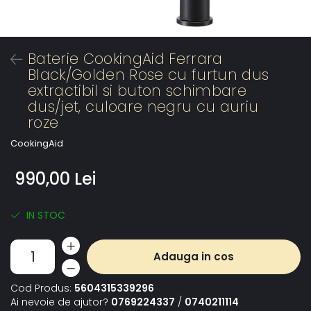
Baterie CookingAid Ferrara
Black/Golden Rose cu furtun dus
extractibil si buton schimbare
dus/jet, culoare negru cu auriu
roze
CookingAid
990,00 Lei
IN STOC
Adauga in cos
Cod Produs:
5604315339296
Ai nevoie de ajutor?
0769224337
/
0740211114